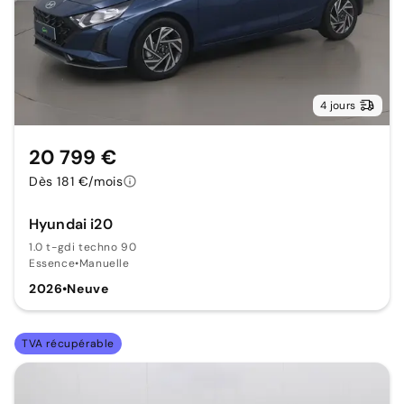
4 jours
20 799 €
Dès 181 €/mois
Hyundai i20
1.0 t-gdi techno 90
Essence
•
Manuelle
2026
•
Neuve
TVA récupérable