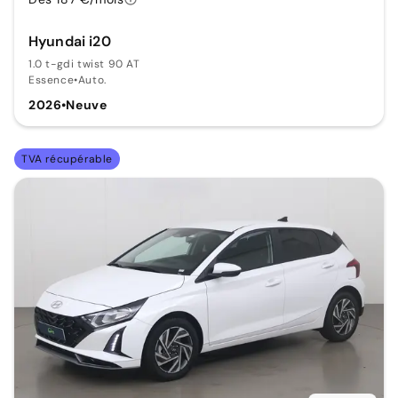
Hyundai i20
1.0 t-gdi twist 90 AT
Essence
•
Auto.
2026
•
Neuve
TVA récupérable