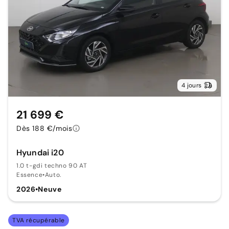
4 jours
21 699 €
Dès 188 €/mois
Hyundai i20
1.0 t-gdi techno 90 AT
Essence
•
Auto.
2026
•
Neuve
TVA récupérable