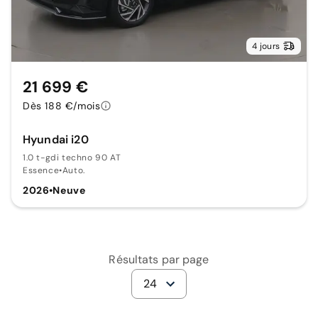
4 jours
21 699 €
Dès 188 €/mois
Hyundai i20
1.0 t-gdi techno 90 AT
Essence
•
Auto.
2026
•
Neuve
Résultats par page
24