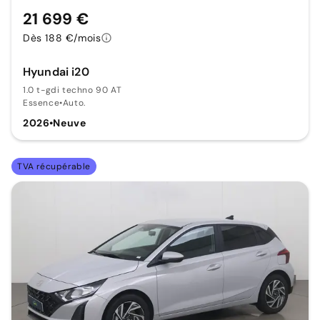
21 699 €
Dès 188 €/mois
Hyundai i20
1.0 t-gdi techno 90 AT
Essence
•
Auto.
2026
•
Neuve
TVA récupérable