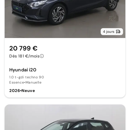
4 jours
20 799 €
Dès 181 €/mois
Hyundai i20
1.0 t-gdi techno 90
Essence
•
Manuelle
2026
•
Neuve