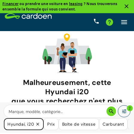
Financer
ou prendre une voiture en
leasing
? Nous trouverons
ensemble la formule qui vous convient.
Malheureusement, cette
Hyundai i20
que vous recherchez n'est plus
disponible.
2
Nous avons de nombreuses voitures qui pourraient répondre
Hyundai, i20
Prix
Boîte de vitesse
Carburant
K
à vos besoins.