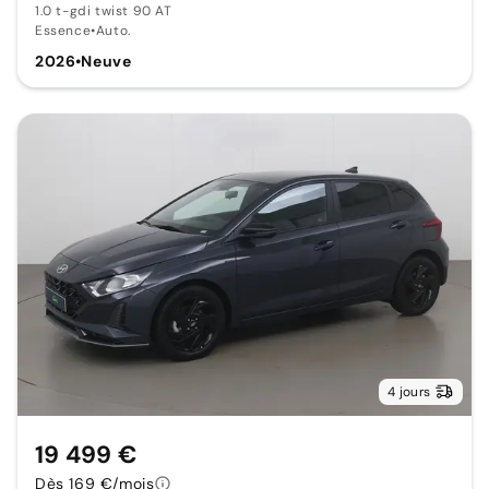
1.0 t-gdi twist 90 AT
Essence
•
Auto.
2026
•
Neuve
4 jours
19 499 €
Dès 169 €/mois