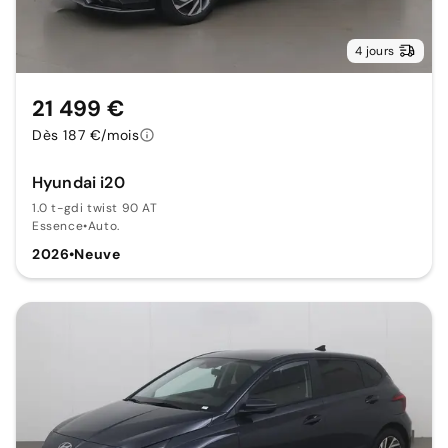
4 jours
21 499 €
Dès 187 €/mois
Hyundai i20
1.0 t-gdi twist 90 AT
Essence
•
Auto.
2026
•
Neuve