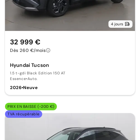
4 jours
32 999 €
Dès 260 €/mois
Hyundai Tucson
1.5 t-gdi Black Edition 150 AT
Essence
•
Auto.
2026
•
Neuve
PRIX EN BAISSE (-200 €)
TVA récupérable