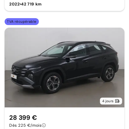
2022
•
42 719 km
TVA récupérable
4 jours
28 399 €
Dès 225 €/mois