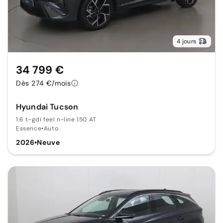
4 jours
34 799 €
Dès 274 €/mois
Hyundai Tucson
1.6 t-gdi feel n-line 150 AT
Essence
•
Auto.
2026
•
Neuve