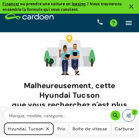
Financer
ou prendre une voiture en
leasing
? Nous trouverons
ensemble la formule qui vous convient.
Malheureusement, cette
Hyundai Tucson
que vous recherchez n'est plus
disponible.
2
Nous avons de nombreuses voitures qui pourraient répondre
Hyundai, Tucson
Prix
Boîte de vitesse
Carburant
à vos besoins.