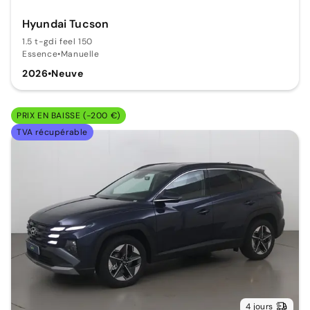
Hyundai Tucson
1.5 t-gdi feel 150
Essence
•
Manuelle
2026
•
Neuve
PRIX EN BAISSE (-200 €)
TVA récupérable
4 jours