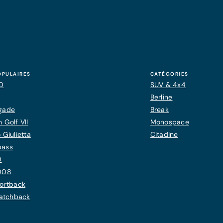
OPULAIRES
CATÉGORIES
20
SUV & 4x4
Berline
gade
Break
 Golf VII
Monospace
 Giulietta
Citadine
pass
0
008
ortback
Hatchback