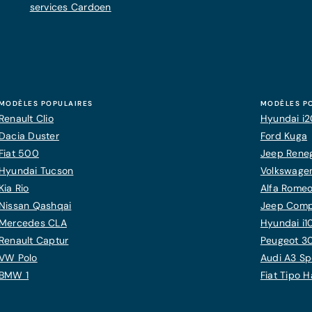
services Cardoen
MODÈLES POPULAIRES
MODÈLES P
Renault Clio
Hyundai i
Dacia Duster
Ford Kuga
Fiat 500
Jeep Rene
Hyundai Tucson
Volkswagen
Kia Rio
Alfa Romeo
Nissan Qashqai
Jeep Com
Mercedes CLA
Hyundai i1
Renault Captur
Peugeot 3
VW Polo
Audi A3 Sp
BMW 1
Fiat Tipo 