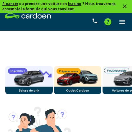
Financer
ou prendre une voiture en
leasing
? Nous trouverons
3
ensemble la formule qui vous convient.
Kia, Xceed
De 0 km À 10 000 km
Prix
Boîte de