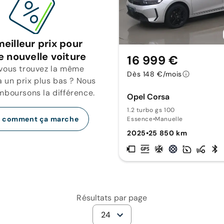
meilleur prix pour
e nouvelle voiture
16 999 €
 vous trouvez la même
Dès 148 €/mois
a un prix plus bas ? Nous
mboursons la différence.
Opel Corsa
1.2 turbo gs 100
r comment ça marche
Essence
•
Manuelle
2025
•
25 850 km
Résultats par page
24