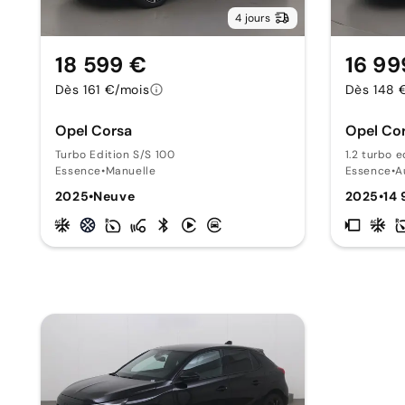
4 jours
18 599 €
16 99
Dès 161 €/mois
Dès 148 
Opel Corsa
Opel Co
Turbo Edition S/S 100
1.2 turbo e
Essence
•
Manuelle
Essence
•
A
2025
•
Neuve
2025
•
14 