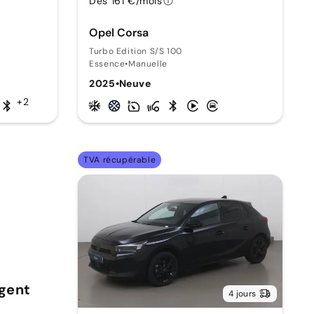
Dès 161 €/mois
Opel Corsa
Turbo Edition S/S 100
Essence
•
Manuelle
2025
•
Neuve
+2
TVA récupérable
rgent
4 jours