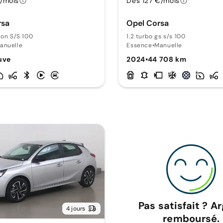
€/mois
Dès 127 €/mois
rsa
Opel Corsa
ion S/S 100
1.2 turbo gs s/s 100
anuelle
Essence
•
Manuelle
uve
2024
•
44 708 km
Pas satisfait ? A
4 jours
remboursé.