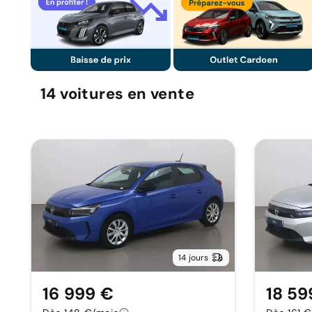
14
voitures
en vente
14 jours
16 999 €
18 59