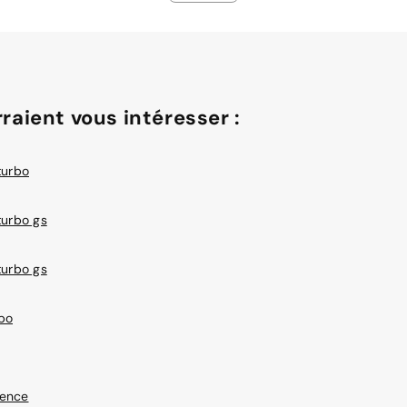
raient vous intéresser :
turbo
turbo gs
turbo gs
bo
sence