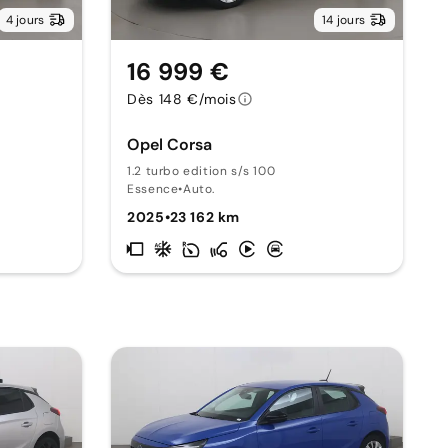
4 jours
14 jours
16 999 €
Dès 148 €/mois
Opel Corsa
1.2 turbo edition s/s 100
Essence
•
Auto.
2025
•
23 162 km