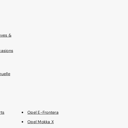
uves &
casions
uelle
rts
Opel E-Frontera
Opel Mokka X