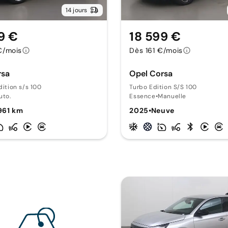
14 jours
9 €
18 599 €
€/mois
Dès 161 €/mois
rsa
Opel Corsa
dition s/s 100
Turbo Edition S/S 100
uto.
Essence
•
Manuelle
961 km
2025
•
Neuve