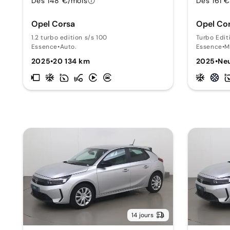
Dès 148 €/mois
Dès 161 
Opel Corsa
Opel Co
1.2 turbo edition s/s 100
Turbo Edit
Essence
•
Auto.
Essence
•
M
2025
•
20 134 km
2025
•
Ne
14 jours