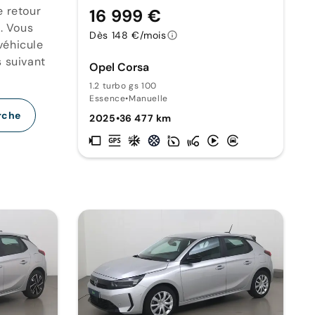
e retour
16 999 €
. Vous
Dès 148 €/mois
véhicule
s suivant
Opel Corsa
1.2 turbo gs 100
Essence
•
Manuelle
rche
2025
•
36 477 km