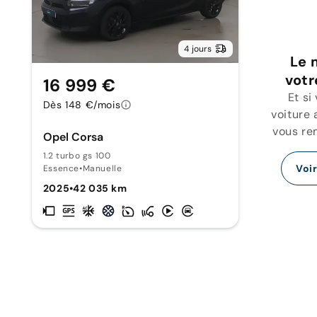
4 jours
Le 
votr
16 999 €
Et si
Dès 148 €/mois
voiture 
vous re
Opel Corsa
1.2 turbo gs 100
Voi
Essence
•
Manuelle
2025
•
42 035 km