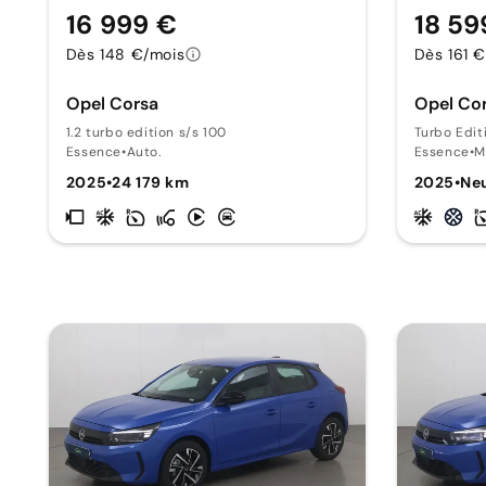
16 999 €
18 59
Dès 148 €/mois
Dès 161 
Opel Corsa
Opel Co
1.2 turbo edition s/s 100
Turbo Edit
Essence
•
Auto.
Essence
•
M
2025
•
24 179 km
2025
•
Ne