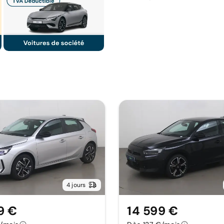
4 jours
9 €
14 599 €