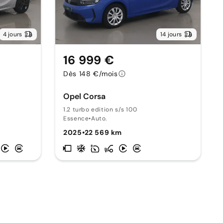
4 jours
14 jours
16 999 €
Dès 148 €/mois
Opel Corsa
1.2 turbo edition s/s 100
Essence
•
Auto.
2025
•
22 569 km