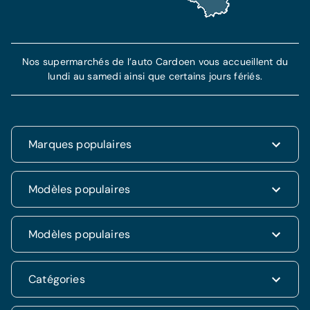
Nos supermarchés de l’auto Cardoen vous accueillent du
lundi au samedi ainsi que certains jours fériés.
Marques populaires
Renault
Modèles populaires
Fiat
Dacia
Renault Clio
Modèles populaires
Volkswagen
Dacia Duster
Hyundai
Fiat 500
Kia
Hyundai i20
Catégories
Hyundai Tucson
Nissan
Ford Kuga
Kia Rio
Mercedes