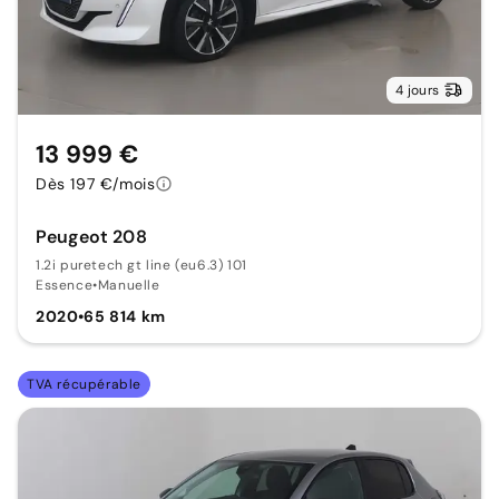
4 jours
13 999 €
Dès 197 €/mois
Peugeot 208
1.2i puretech gt line (eu6.3) 101
Essence
•
Manuelle
2020
•
65 814 km
TVA récupérable