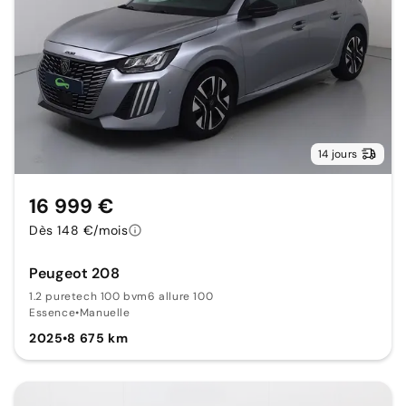
14 jours
16 999 €
Dès 148 €/mois
Peugeot 208
1.2 puretech 100 bvm6 allure 100
Essence
•
Manuelle
2025
•
8 675 km