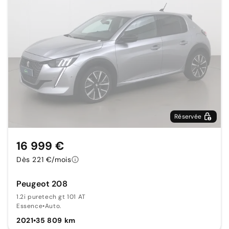
Réservée
16 999 €
Dès 221 €/mois
Peugeot 208
1.2i puretech gt 101 AT
Essence
•
Auto.
2021
•
35 809 km