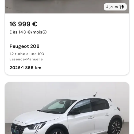
4 jours
16 999 €
Dès 148 €/mois
Peugeot 208
1.2 turbo allure 100
Essence
•
Manuelle
2025
•
1 865 km