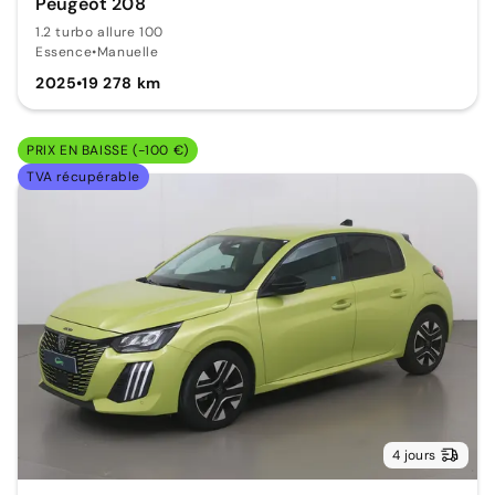
Peugeot 208
1.2 turbo allure 100
Essence
•
Manuelle
2025
•
19 278 km
PRIX EN BAISSE (-100 €)
TVA récupérable
4 jours