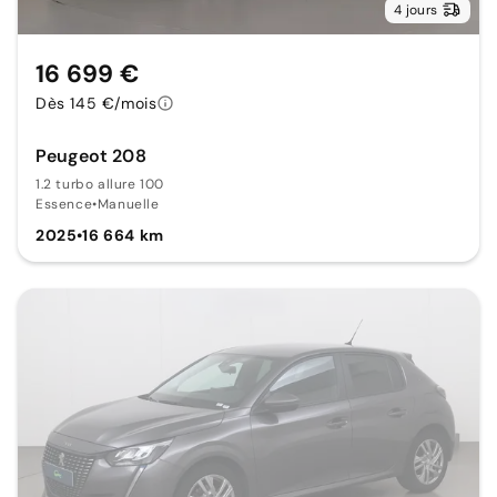
4 jours
16 699 €
Dès 145 €/mois
Peugeot 208
1.2 turbo allure 100
Essence
•
Manuelle
2025
•
16 664 km