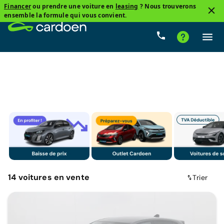
Financer
ou prendre une voiture en
leasing
? Nous trouverons
3
ensemble la formule qui vous convient.
Peugeot, 208
Essence
Prix
Boîte de vitesse
14
voitures
en vente
Trier