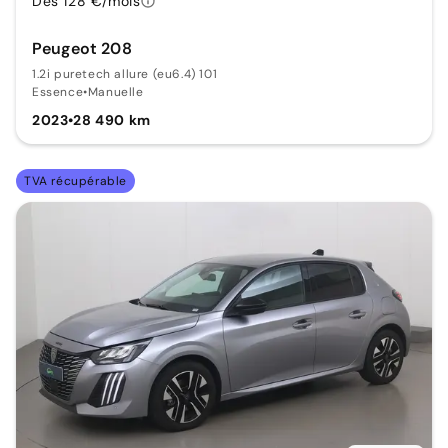
Dès 128 €/mois
Peugeot 208
1.2i puretech allure (eu6.4) 101
Essence
•
Manuelle
2023
•
28 490 km
TVA récupérable