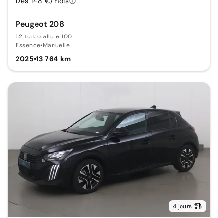
Dès 148 €/mois
Peugeot 208
1.2 turbo allure 100
Essence
•
Manuelle
2025
•
13 764 km
4 jours