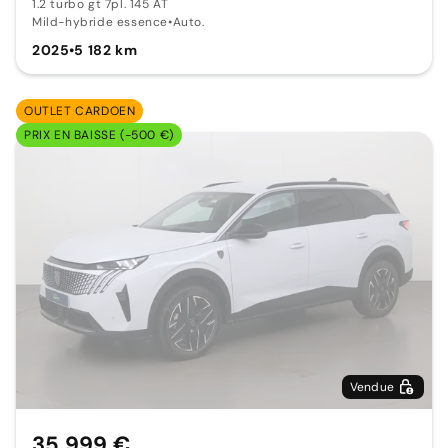
1.2 turbo gt 7pl. 145 AT
Mild-hybride essence
•
Auto.
2025
•
5 182 km
OUTLET CARDOEN
PRIX EN BAISSE (-500 €)
Vendue
35 999 €