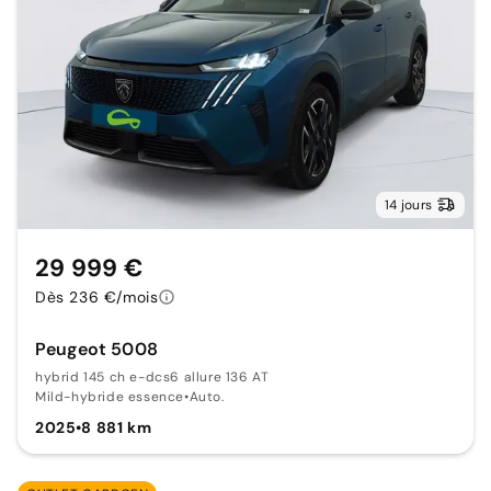
14 jours
29 999 €
Dès 236 €/mois
Peugeot 5008
hybrid 145 ch e-dcs6 allure 136 AT
Mild-hybride essence
•
Auto.
2025
•
8 881 km