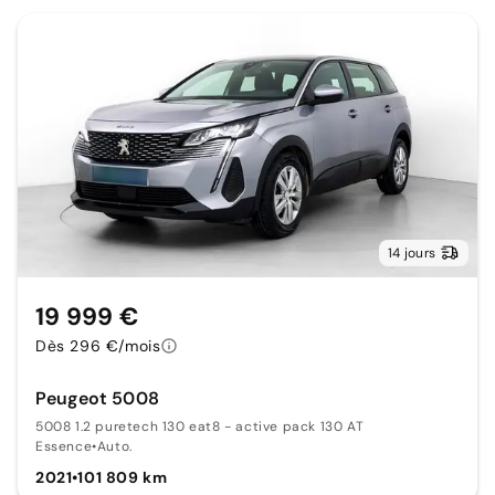
14 jours
19 999 €
Dès 296 €/mois
Peugeot 5008
5008 1.2 puretech 130 eat8 - active pack 130 AT
Essence
•
Auto.
2021
•
101 809 km