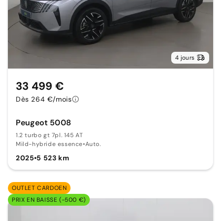
4 jours
33 499 €
Dès 264 €/mois
Peugeot 5008
1.2 turbo gt 7pl. 145 AT
Mild-hybride essence
•
Auto.
2025
•
5 523 km
OUTLET CARDOEN
PRIX EN BAISSE (-500 €)