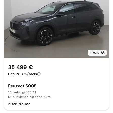
4 jours
35 499 €
Dès 280 €/mois
Peugeot 5008
1.2 turbo gt 136 AT
Mild-hybride essence
•
Auto.
2025
•
Neuve