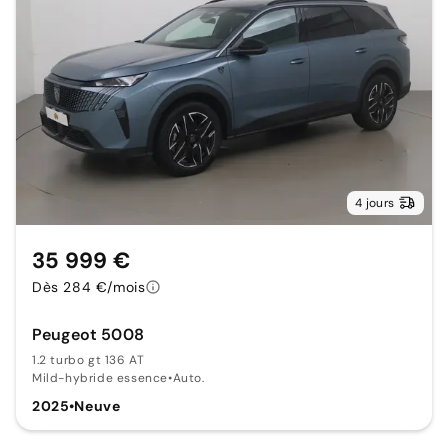
4 jours
35 999 €
Dès 284 €/mois
Peugeot 5008
1.2 turbo gt 136 AT
Mild-hybride essence
•
Auto.
2025
•
Neuve