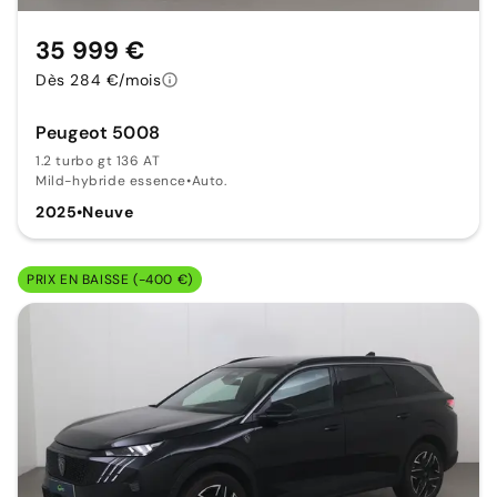
35 999 €
Dès 284 €/mois
Peugeot 5008
1.2 turbo gt 136 AT
Mild-hybride essence
•
Auto.
2025
•
Neuve
PRIX EN BAISSE (-400 €)