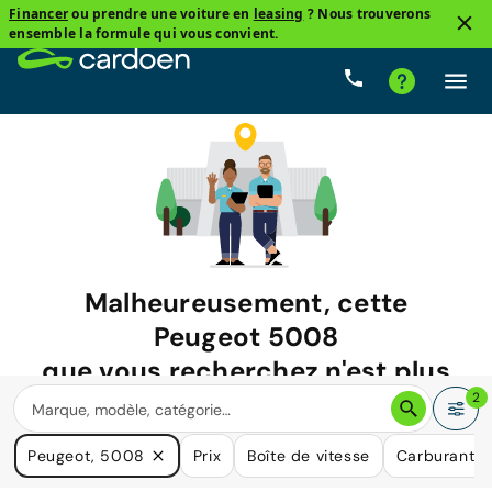
Financer
ou prendre une voiture en
leasing
? Nous trouverons
ensemble la formule qui vous convient.
Malheureusement, cette
Peugeot 5008
que vous recherchez n'est plus
disponible.
2
Nous avons de nombreuses voitures qui pourraient répondre
Peugeot, 5008
Prix
Boîte de vitesse
Carburant
à vos besoins.