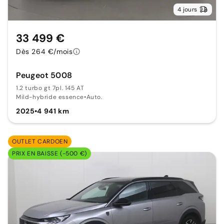
4 jours
33 499 €
Dès 264 €/mois
Peugeot 5008
1.2 turbo gt 7pl. 145 AT
Mild-hybride essence
•
Auto.
2025
•
4 941 km
OUTLET CARDOEN
PRIX EN BAISSE (-500 €)