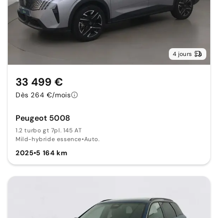
4 jours
33 499 €
Dès 264 €/mois
Peugeot 5008
1.2 turbo gt 7pl. 145 AT
Mild-hybride essence
•
Auto.
2025
•
5 164 km