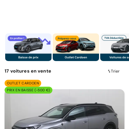
17
voitures
en vente
Trier
OUTLET CARDOEN
PRIX EN BAISSE (-500 €)