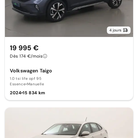
4 jours
19 995 €
Dès 174 €/mois
Volkswagen Taigo
1.0 tsi life opf 95
Essence
•
Manuelle
2024
•
15 834 km