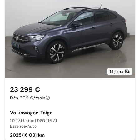
14 jours
23 299 €
Dès 202 €/mois
Volkswagen Taigo
1.0 TSI United DSG 116 AT
Essence
•
Auto.
2025
•
16 031 km