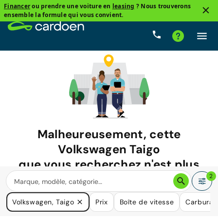
Financer
ou prendre une voiture en
leasing
? Nous trouverons
ensemble la formule qui vous convient.
Malheureusement, cette
Volkswagen Taigo
que vous recherchez n'est plus
disponible.
2
Nous avons de nombreuses voitures qui pourraient répondre
Volkswagen, Taigo
Prix
Boîte de vitesse
Carburan
à vos besoins.