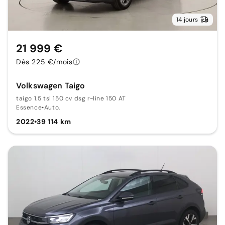
14 jours
21 999 €
Dès 225 €/mois
Volkswagen Taigo
taigo 1.5 tsi 150 cv dsg r-line 150 AT
Essence
•
Auto.
2022
•
39 114 km