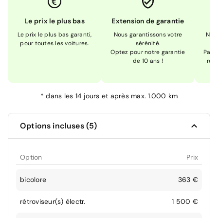
Le prix le plus bas
Extension de garantie
Le prix le plus bas garanti,
Nous garantissons votre
Nou
pour toutes les voitures.
sérénité.
Optez pour notre garantie
Pas s
de 10 ans !
réc
*
dans les 14 jours et après max. 1.000 km
Options incluses (5)
Option
Prix
bicolore
363 €
rétroviseur(s) électr.
1 500 €