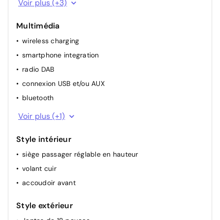
Voir plus (+3)
détecteur de pluie
Multimédia
climatisation (automatique)
wireless charging
smartphone integration
radio DAB
connexion USB et/ou AUX
bluetooth
GPS
Voir plus (+1)
Style intérieur
siège passager réglable en hauteur
volant cuir
accoudoir avant
Style extérieur