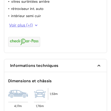
vitres surtintées arrière
ABS
rétroviseur int. auto
intérieur semi cuir
aide de stationnement arrière
Voir plus (+1)
Informations techniques
Dimensions et châssis
1,53m
4,17m
1,76m