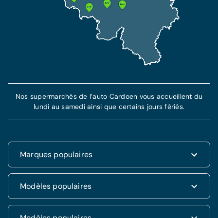
Plus d'information
En savoir plus
Nos supermarchés de l’auto Cardoen vous accueillent du
lundi au samedi ainsi que certains jours fériés.
Marques populaires
Renault
Modèles populaires
Fiat
Dacia
Renault Clio
Modèles populaires