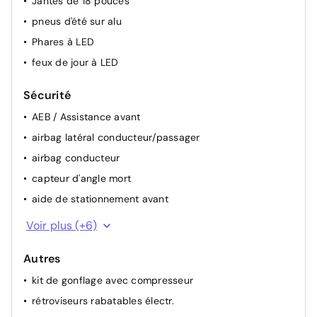
Jantes de 18 pouces
pneus d'été sur alu
Phares à LED
feux de jour à LED
Sécurité
AEB / Assistance avant
airbag latéral conducteur/passager
airbag conducteur
capteur d'angle mort
aide de stationnement avant
alerte franchissement de ligne
Voir plus (+6)
attention assist (capteur de fatigue)
Autres
camera de recul
kit de gonflage avec compresseur
ESP
rétroviseurs rabatables électr.
airbag passager