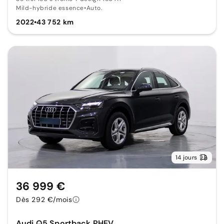
Mild-hybride essence
•
Auto.
2022
•
43 752 km
14 jours
36 999 €
Dès 292 €/mois
Audi Q5 Sportback PHEV