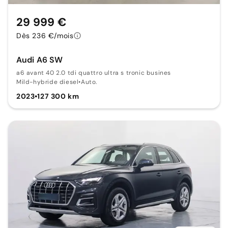
29 999 €
Dès 236 €/mois
Audi A6 SW
a6 avant 40 2.0 tdi quattro ultra s tronic busines
Mild-hybride diesel
•
Auto.
2023
•
127 300 km