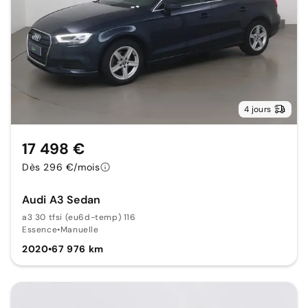
4 jours
17 498 €
Dès 296 €/mois
Audi A3 Sedan
a3 30 tfsi (eu6d-temp) 116
Essence
•
Manuelle
2020
•
67 976 km