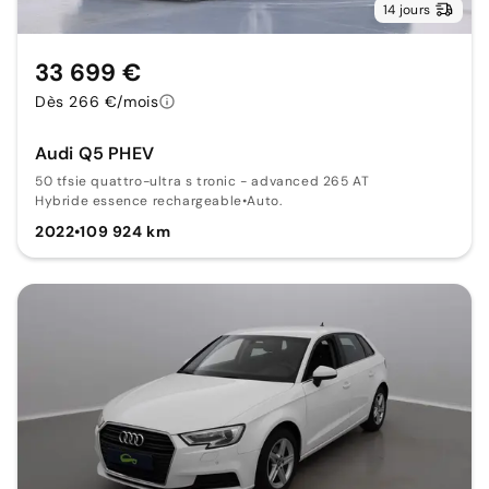
14 jours
33 699 €
Dès 266 €/mois
Audi Q5 PHEV
50 tfsie quattro-ultra s tronic - advanced 265 AT
Hybride essence rechargeable
•
Auto.
2022
•
109 924 km