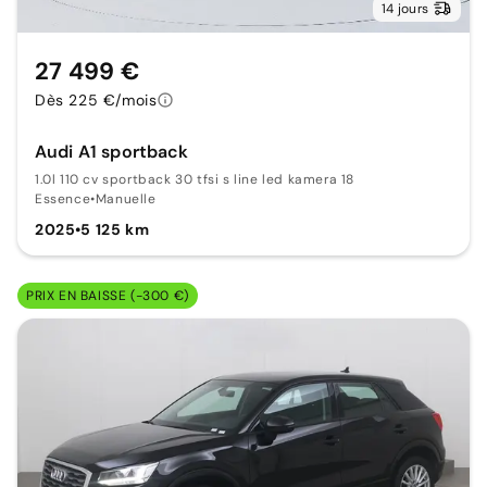
14 jours
27 499 €
Dès 225 €/mois
Audi A1 sportback
1.0l 110 cv sportback 30 tfsi s line led kamera 18
Essence
•
Manuelle
2025
•
5 125 km
PRIX EN BAISSE (-300 €)