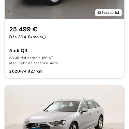
48 heures
25 499 €
Dès 394 €/mois
Audi Q3
q3 35 tfsi s tronic 150 AT
Mild-hybride essence
•
Auto.
2020
•
74 927 km