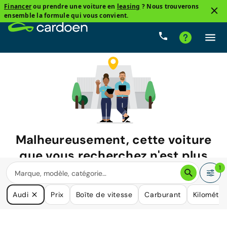
Financer
ou prendre une voiture en
leasing
? Nous trouverons
ensemble la formule qui vous convient.
Malheureusement, cette voiture
que vous recherchez n'est plus
disponible.
1
Nous avons de nombreuses voitures qui pourraient répondre
Audi
Prix
Boîte de vitesse
Carburant
Kilométr
à vos besoins.