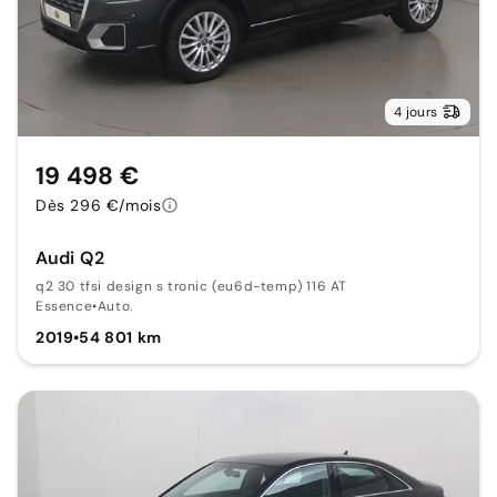
4 jours
19 498 €
Dès 296 €/mois
Audi Q2
q2 30 tfsi design s tronic (eu6d-temp) 116 AT
Essence
•
Auto.
2019
•
54 801 km