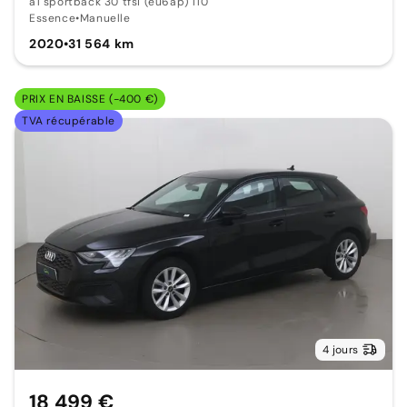
a1 sportback 30 tfsi (eu6ap) 110
Essence
•
Manuelle
2020
•
31 564 km
PRIX EN BAISSE (-400 €)
TVA récupérable
4 jours
18 499 €