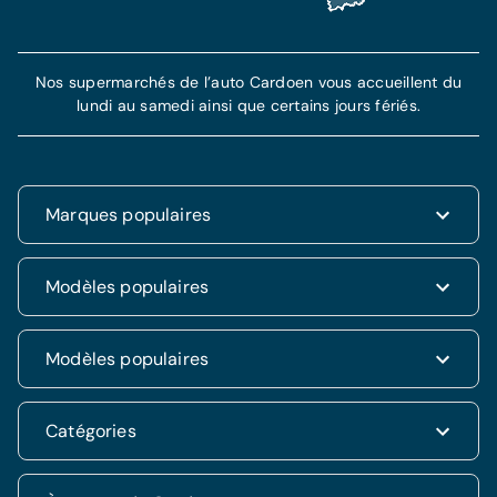
Nos supermarchés de l’auto Cardoen vous accueillent du
lundi au samedi ainsi que certains jours fériés.
Marques populaires
Renault
Modèles populaires
Fiat
Dacia
Renault Clio
Modèles populaires
Volkswagen
Dacia Duster
Hyundai
Fiat 500
Kia
Hyundai i20
Catégories
Hyundai Tucson
Nissan
Ford Kuga
Kia Rio
Mercedes
Jeep Renegade
Nissan Qashqai