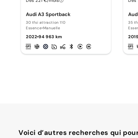
Dès 221 €/mois
Dès
Audi A3 Sportback
Aud
30 tfsi attraction 110
35 tf
Essence
•
Manuelle
Esse
2022
•
94 963 km
201
Voici d’autres recherches qui pour