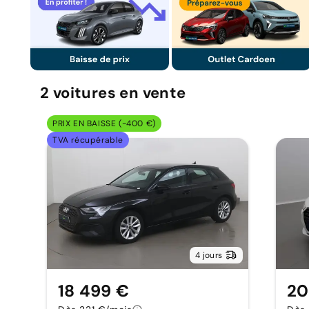
2
voitures
en vente
PRIX EN BAISSE (-400 €)
TVA récupérable
4 jours
18 499 €
20