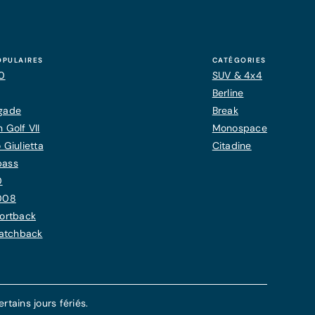
OPULAIRES
CATÉGORIES
20
SUV & 4x4
Berline
gade
Break
 Golf VII
Monospace
 Giulietta
Citadine
pass
0
008
ortback
Hatchback
tains jours fériés.