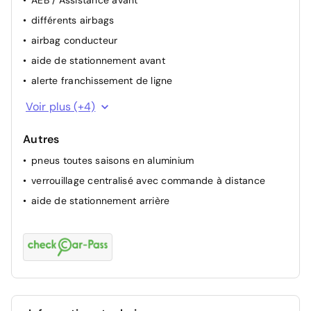
AEB / Assistance avant
différents airbags
airbag conducteur
aide de stationnement avant
alerte franchissement de ligne
attention assist (capteur de fatigue)
Voir plus (+4)
ESP
Autres
airbag passager
pneus toutes saisons en aluminium
ABS
verrouillage centralisé avec commande à distance
aide de stationnement arrière