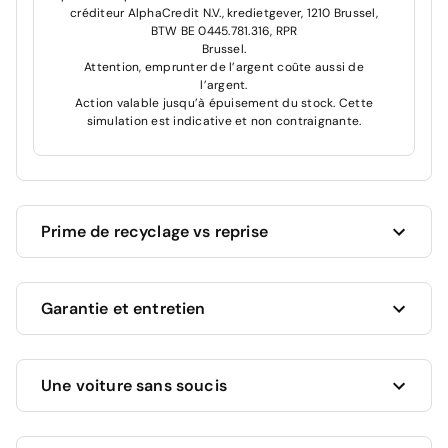
créditeur AlphaCredit N.V., kredietgever, 1210 Brussel,
BTW BE 0445.781.316, RPR
Brussel.
Attention, emprunter de l’argent coûte aussi de
l’argent.
Action valable jusqu’à épuisement du stock. Cette
simulation est indicative et non contraignante.
Prime de recyclage vs reprise
Cardoen vous donne toujours le meilleur prix pour
Garantie et entretien
votre voiture actuelle !
Vous souhaitez revendre votre voiture actuelle ?
Nous vous proposons la valeur marchande la plus
Ce véhicule bénéficie d'une garantie complète de 12
élevée, en fonction de son âge, kilométrage et état.
Une voiture sans soucis
mois incluse dans son prix.
Vous avez une voiture plus ancienne qui roule
Cette garantie comprend :
encore ?
Dans ce cas, vous recevez au minimum une
Un financement? Découvrez maintenant
Cardoen