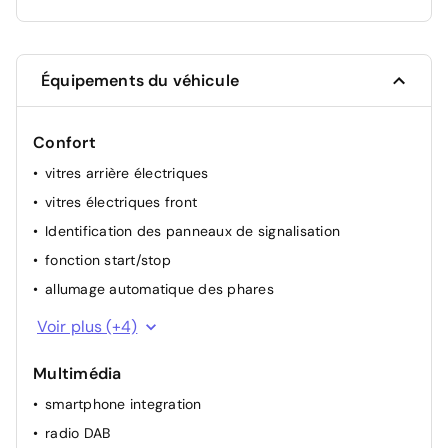
Équipements du véhicule
Confort
vitres arrière électriques
vitres électriques front
Identification des panneaux de signalisation
fonction start/stop
allumage automatique des phares
volant multifonctionel
Voir plus (+4)
détecteur de pluie
Multimédia
rétroviseur(s) électr.
smartphone integration
climatisation (automatique)
radio DAB