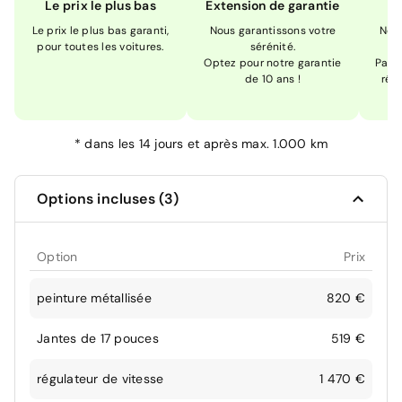
Le prix le plus bas
Extension de garantie
Le prix le plus bas garanti,
Nous garantissons votre
Nou
pour toutes les voitures.
sérénité.
Optez pour notre garantie
Pas s
de 10 ans !
réc
*
dans les 14 jours et après max. 1.000 km
Options incluses (3)
Option
Prix
peinture métallisée
820 €
Jantes de 17 pouces
519 €
régulateur de vitesse
1 470 €