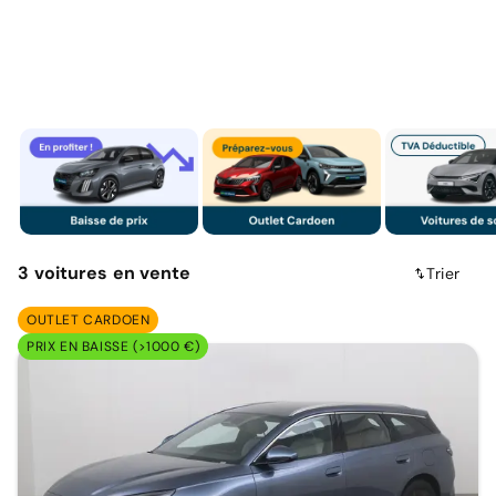
3
voitures
en vente
Trier
OUTLET CARDOEN
PRIX EN BAISSE (>1000 €)