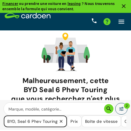
Financer
ou prendre une voiture en
leasing
? Nous trouverons
ensemble la formule qui vous convient.
Malheureusement, cette
BYD Seal 6 Phev Touring
que vous recherchez n'est plus
disponible.
2
Nous avons de nombreuses voitures qui pourraient répondre
BYD, Seal 6 Phev Touring
Prix
Boîte de vitesse
Ca
à vos besoins.