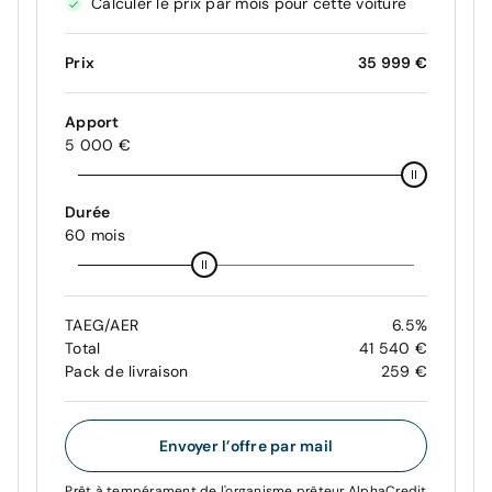
Calculer le prix par mois pour cette voiture
Prix
35 999 €
Apport
5 000 €
Durée
60 mois
TAEG/AER
6.5%
Total
41 540 €
Pack de livraison
259 €
Envoyer l’offre par mail
Prêt à tempérament de l'organisme prêteur AlphaCredit