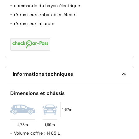
commande du hayon électrique
ABS
rétroviseurs rabatables électr.
rétroviseur int. auto
Informations techniques
Dimensions et châssis
1,67m
4,78m
1,89m
Volume coffre
: 1465 L