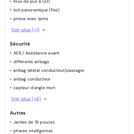
feux de jour à LED
toit panoramique (fixe)
pneus avec tpms
galerie de toit
Voir plus (+1)
Sécurité
AEB / Assistance avant
différents airbags
airbag latéral conducteur/passager
airbag conducteur
capteur d'angle mort
alerte franchissement de ligne
Voir plus (+6)
HDC (hill descent control)
Autres
alarme
Jantes de 19 pouces
ESP
phares intelligentes
airbag passager