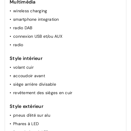
Multimédia
régulateur de vitesse (adaptatif à la distance)
wireless charging
volant chauffant
smartphone integration
allumage automatique des phares
radio DAB
soutien lombaire électrique
connexion USB et/ou AUX
volant multifonctionel
radio
détecteur de pluie
rétroviseur(s) électr.
Style intérieur
régulateur de vitesse
volant cuir
climatisation (automatique)
accoudoir avant
siège chauffant avant
siège arrière divisable
revêtement des sièges en cuir
Style extérieur
pneus d'été sur alu
Phares à LED