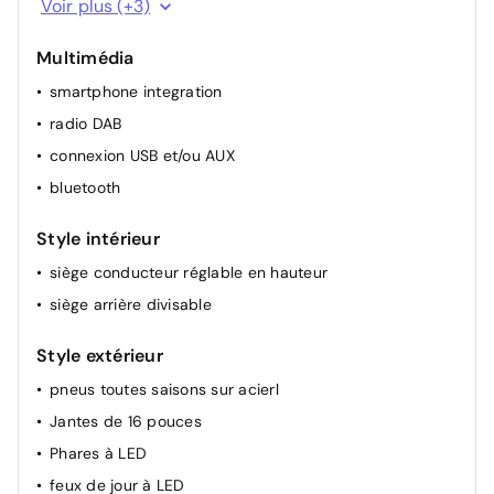
Voir plus (+3)
régulateur de vitesse
Multimédia
climatisation (automatique)
smartphone integration
radio DAB
connexion USB et/ou AUX
bluetooth
Style intérieur
siège conducteur réglable en hauteur
siège arrière divisable
Style extérieur
pneus toutes saisons sur acierl
Jantes de 16 pouces
Phares à LED
feux de jour à LED