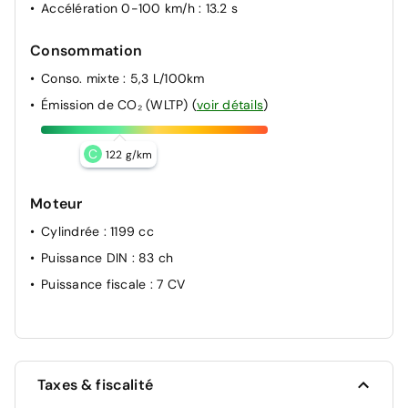
Accélération 0-100 km/h
: 13.2 s
Consommation
Conso. mixte
: 5,3 L/100km
Émission de CO₂ (WLTP)
(
voir détails
)
C
122 g/km
Moteur
Cylindrée
: 1199 cc
Puissance DIN
: 83 ch
Puissance fiscale
: 7 CV
Taxes & fiscalité