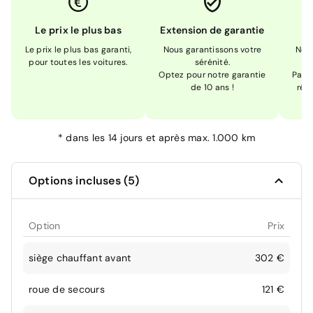
Le prix le plus bas
Extension de garantie
Le prix le plus bas garanti,
Nous garantissons votre
Nou
pour toutes les voitures.
sérénité.
Optez pour notre garantie
Pas s
de 10 ans !
réc
*
dans les 14 jours et après max. 1.000 km
Options incluses (5)
Option
Prix
siège chauffant avant
302 €
roue de secours
121 €