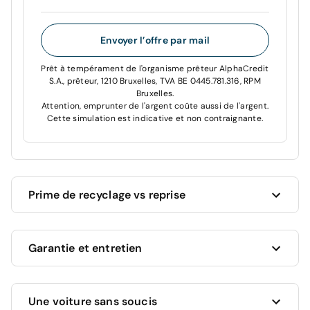
Envoyer l’offre par mail
Prêt à tempérament de l'organisme prêteur AlphaCredit
S.A., prêteur, 1210 Bruxelles, TVA BE 0445.781.316, RPM
Bruxelles.
Attention, emprunter de l'argent coûte aussi de l'argent.
Cette simulation est indicative et non contraignante.
Prime de recyclage vs reprise
Cardoen vous donne toujours le meilleur prix pour
Garantie et entretien
votre voiture actuelle !
Vous souhaitez revendre votre voiture actuelle ?
Nous vous proposons la valeur marchande la plus
Ce véhicule bénéficie d'une garantie complète de 12
élevée, en fonction de son âge, kilométrage et état.
Une voiture sans soucis