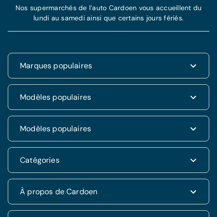
Nos supermarchés de l’auto Cardoen vous accueillent du
lundi au samedi ainsi que certains jours fériés.
Marques populaires
Renault
Modèles populaires
Fiat
Dacia
Renault Clio
Modèles populaires
Volkswagen
Dacia Duster
Hyundai
Fiat 500
Kia
Hyundai i20
Catégories
Hyundai Tucson
Nissan
Ford Kuga
Kia Rio
Mercedes
Jeep Renegade
Nissan Qashqai
SUV & 4x4
À propos de Cardoen
Opel
Volkswagen Golf VII
Mercedes CLA
Berline
Seat
Alfa Romeo Giulietta
Renault Captur
Break
Peugeot