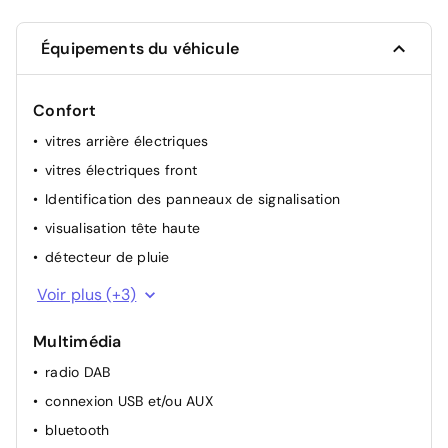
Équipements du véhicule
Confort
vitres arrière électriques
vitres électriques front
Identification des panneaux de signalisation
visualisation tête haute
détecteur de pluie
rétroviseur(s) électr.
Voir plus (+3)
régulateur de vitesse
Multimédia
climatisation (automatique)
radio DAB
connexion USB et/ou AUX
bluetooth