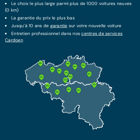
Le choix le plus large parmi plus de 1000 voitures neuves
(0 km)
La
garantie
FORFAIT MENSUEL FIXE
du prix le plus bas
LA MEILLEURE PROTECTION
Contrat d'entretien Service +
Jusqu’à 10 ans de
garantie
sur votre nouvelle voiture
Assurance Omnium
70€/mois
Entretien professionnel dans nos
centres de services
Dès 72 €/mois
Cardoen
Garantie supplémentaire jusqu'à 10 ans
Cette assurance inclut l'assurance RC et garantit
Tous les frais de maintenance inclus
votre protection et indemnisation en cas de vol
Tous les frais de réparations techniques
et accident.
inclus
Assistance dépannage de 7 ans incluse
Plus d'information
En savoir plus