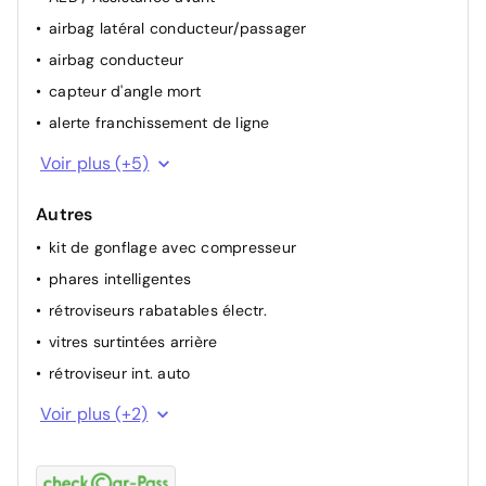
airbag latéral conducteur/passager
airbag conducteur
capteur d'angle mort
alerte franchissement de ligne
attention assist (capteur de fatigue)
Voir plus (+5)
camera de recul
Autres
ESP
kit de gonflage avec compresseur
airbag passager
phares intelligentes
ABS
rétroviseurs rabatables électr.
vitres surtintées arrière
rétroviseur int. auto
intérieur semi cuir
Voir plus (+2)
aide de stationnement arrière