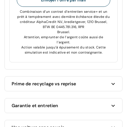
Combinaison d’un contrat d’entretien service+ et un
prêt à tempérament avec dernière échéance élevée du
créditeur AlphaCredit N.V., kredietgever, 1210 Brussel,
BTW BE 0445.781.316, RPR
Brussel.
Attention, emprunter de l’argent coûte aussi de
l’argent.
Action valable jusqu’à épuisement du stock. Cette
simulation est indicative et non contraignante.
Prime de recyclage vs reprise
Cardoen vous donne toujours le meilleur prix pour
Garantie et entretien
votre voiture actuelle !
Vous souhaitez revendre votre voiture actuelle ?
Nous vous proposons la valeur marchande la plus
Ce véhicule bénéficie d'une garantie complète de 12
élevée, en fonction de son âge, kilométrage et état.