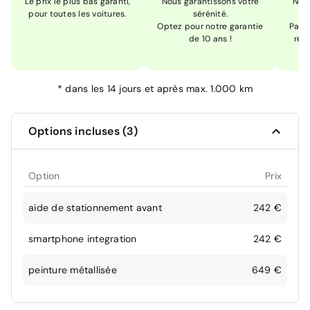
Le prix le plus bas garanti,
Nous garantissons votre
Nou
pour toutes les voitures.
sérénité.
Optez pour notre garantie
Pas s
de 10 ans !
réc
*
dans les 14 jours et après max. 1.000 km
Options incluses (3)
Option
Prix
aide de stationnement avant
242 €
smartphone integration
242 €
peinture métallisée
649 €