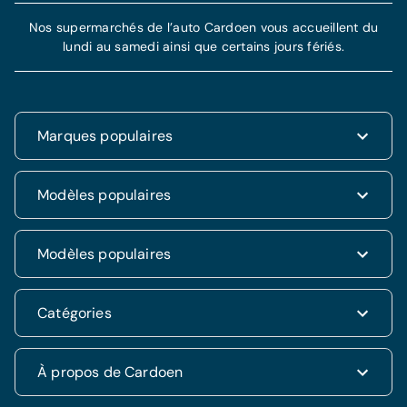
Nos supermarchés de l’auto Cardoen vous accueillent du
lundi au samedi ainsi que certains jours fériés.
Marques populaires
Renault
Modèles populaires
Fiat
Dacia
Renault Clio
Modèles populaires
Volkswagen
Dacia Duster
Hyundai
Fiat 500
Kia
Hyundai i20
Catégories
Hyundai Tucson
Nissan
Ford Kuga
Kia Rio
Mercedes
Jeep Renegade
Nissan Qashqai
SUV & 4x4
À propos de Cardoen
Opel
Volkswagen Golf VII
Mercedes CLA
Berline
Seat
Alfa Romeo Giulietta