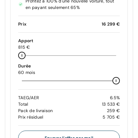
Profitez à 100% d'une nouvelle voiture, tout
en payant seulement 65%
Prix
16 299 €
Apport
815 €
Durée
60 mois
TAEG/AER
6.5%
Total
13 533 €
Pack de livraison
259 €
Prix résiduel
5 705 €
Envoyer l’offre par mail