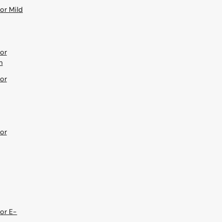
or Mild
or
m
or
or
or E-