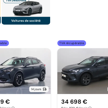
rable
TVA récupérable
14 jours
99 €
34 698 €