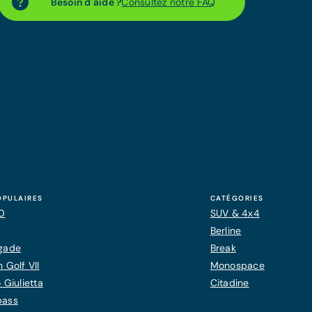
Besoin d'aide ?
Consultez notre FAQ
OPULAIRES
CATÉGORIES
20
SUV & 4x4
Berline
gade
Break
 Golf VII
Monospace
 Giulietta
Citadine
pass