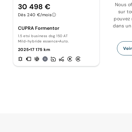
Nous of
30 498 €
sur t
Dès 240 €/mois
pouvez 
dans un 
CUPRA Formentor
1.5 etsi business dsg 150 AT
Mild-hybride essence
•
Auto.
Voi
2025
•
17 175 km