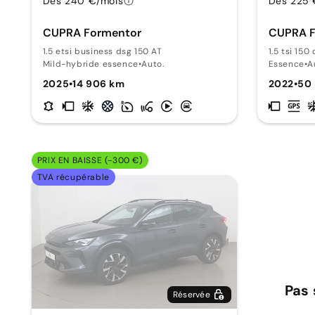
Dès 240 €/mois
Dès 225 
CUPRA Formentor
CUPRA F
1.5 etsi business dsg 150 AT
1.5 tsi 150
Mild-hybride essence
•
Auto.
Essence
•
A
2025
•
14 906 km
2022
•
50
PRIX EN BAISSE (-300 €)
TVA récupérable
Pas 
Réservée