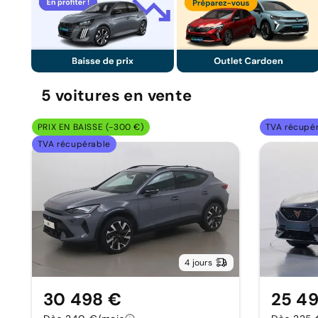
5
voitures
en vente
PRIX EN BAISSE (-300 €)
TVA récupé
TVA récupérable
4 jours
30 498 €
25 4