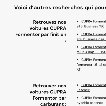
Voici d’autres recherches qui pour
Retrouvez nos
CUPRA Formento
eTSI Business 150
voitures CUPRA
Formentor par finition
CUPRA Formento
etsi business dsg 
:
CUPRA Formento
tsi 150 dsg - - 15
CUPRA Forment
formentor 1.5 tsi 
AT
Retrouvez nos
CUPRA Forment
Essence
voitures CUPRA
Formentor par
CUPRA Forment
hybride essence
carburant :