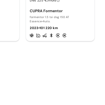
Dès 225 €/mois
CUPRA Formentor
formentor 1.5 tsi dsg 150 AT
Essence
•
Auto.
2023
•
101 220 km