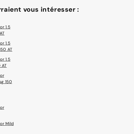
raient vous intéresser :
r 1.5
 AT
r 1.5
150 AT
r 1.5
0 AT
or
dsg 150
or
or Mild