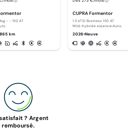
€/mois
Dès 273 €/mois
ormentor
CUPRA Formentor
 dsg - - 150 AT
1.5 eTSI Business 150 AT
uto.
Mild-hybride essence
•
Auto.
 865 km
2026
•
Neuve
satisfait ? Argent
remboursé.