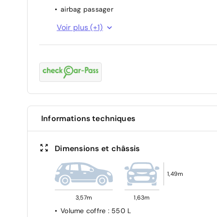
airbag passager
ABS
Voir plus (+1)
Informations techniques
Dimensions et châssis
1,49m
3,57m
1,63m
Volume coffre
: 550 L