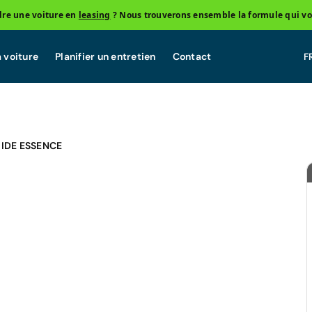
re une voiture en
leasing
? Nous trouverons ensemble la formule qui vo
 voiture
Planifier un entretien
Contact
RIDE ESSENCE