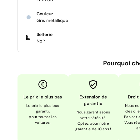
Couleur
Gris metallique
Sellerie
Noir
Pourquoi ch
Le prix le plus bas
Extension de
Droit
garantie
Le prix le plus bas
Nous ne
garanti,
des cli
Nous garantissons
pour toutes les
Pas sati
votre sérénité.
voitures.
Vous réc
Optez pour notre
a
garantie de 10 ans !