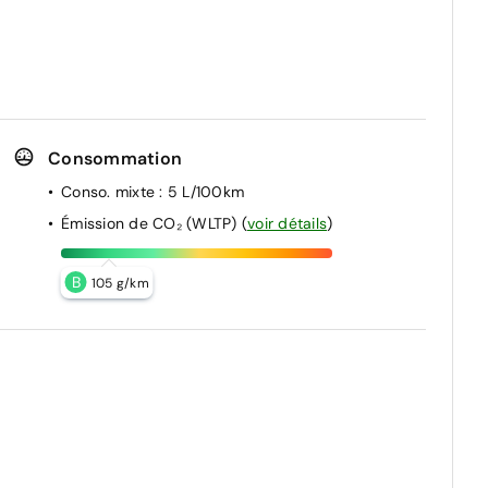
Consommation
Conso. mixte
: 5 L/100km
Émission de CO₂ (WLTP)
(
voir détails
)
B
105 g/km