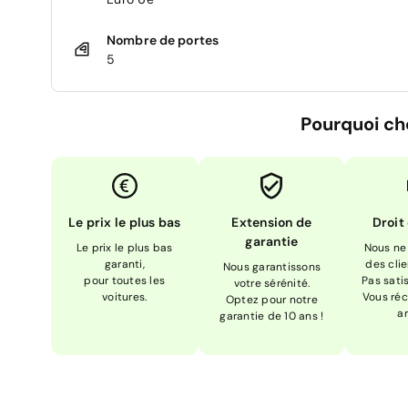
Nombre de portes
5
Pourquoi ch
Le prix le plus bas
Extension de
Droit
garantie
Le prix le plus bas
Nous ne
garanti,
des cli
Nous garantissons
pour toutes les
Pas sati
votre sérénité.
voitures.
Vous réc
Optez pour notre
a
garantie de 10 ans !