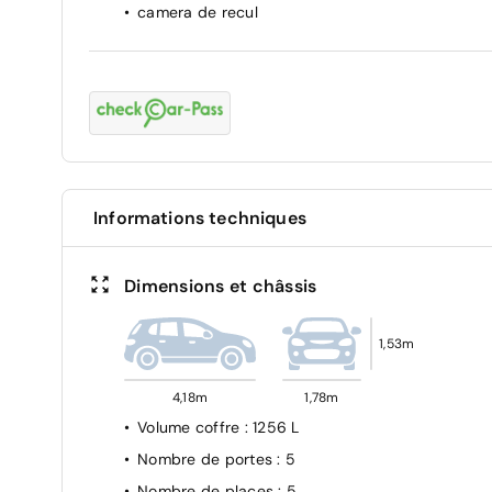
camera de recul
Informations techniques
Dimensions et châssis
1,53m
4,18m
1,78m
Volume coffre
: 1256 L
Nombre de portes
: 5
Nombre de places
: 5