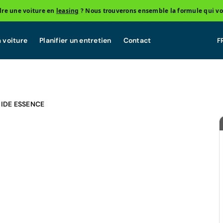
re une voiture en
leasing
? Nous trouverons ensemble la formule qui vo
 voiture
Planifier un entretien
Contact
RIDE ESSENCE