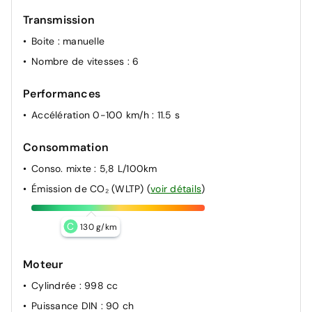
Transmission
Boite
: manuelle
Nombre de vitesses
: 6
Performances
Accélération 0-100 km/h
: 11.5 s
Consommation
Conso. mixte
: 5,8 L/100km
Émission de CO₂ (WLTP)
(
voir détails
)
C
130 g/km
Moteur
Cylindrée
: 998 cc
Puissance DIN
: 90 ch