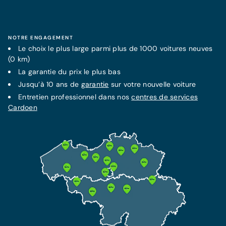
Garantie supplémentaire jusqu'à 10 ans
En savoir plus
Plus d'information
NOTRE ENGAGEMENT
Le choix le plus large parmi plus de 1000 voitures neuves
(0 km)
La
garantie
FORFAIT MENSUEL FIXE
du prix le plus bas
LA MEILLEURE PROTECTION
Contrat d'entretien Service +
Jusqu’à 10 ans de
garantie
sur votre nouvelle voiture
Assurance Omnium
53€/mois
Entretien professionnel dans nos
centres de services
Dès 77 €/mois
Cardoen
Garantie supplémentaire jusqu'à 10 ans
Cette assurance inclut l'assurance RC et garantit
Tous les frais de maintenance inclus
votre protection et indemnisation en cas de vol
Tous les frais de réparations techniques
et accident.
inclus
Assistance dépannage de 7 ans incluse
Plus d'information
En savoir plus