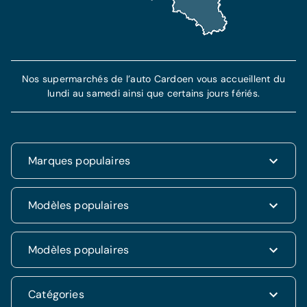
Nos supermarchés de l’auto Cardoen vous accueillent du
lundi au samedi ainsi que certains jours fériés.
Marques populaires
Renault
Modèles populaires
Fiat
Dacia
Renault Clio
Modèles populaires
Volkswagen
Dacia Duster
Hyundai
Fiat 500
Kia
Hyundai i20
Catégories
Hyundai Tucson
Nissan