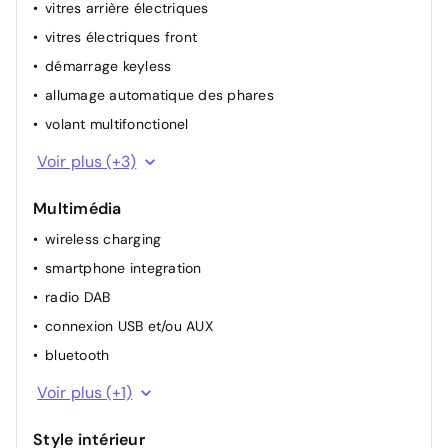
vitres arrière électriques
vitres électriques front
démarrage keyless
allumage automatique des phares
volant multifonctionel
détecteur de pluie
Voir plus (+3)
régulateur de vitesse
Multimédia
climatisation (manuelle)
wireless charging
smartphone integration
radio DAB
connexion USB et/ou AUX
bluetooth
GPS
Voir plus (+1)
Style intérieur