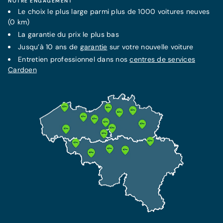
NOTRE ENGAGEMENT
Le choix le plus large parmi plus de 1000 voitures neuves
(0 km)
La
garantie
FORFAIT MENSUEL FIXE
du prix le plus bas
LA MEILLEURE PROTECTION
Contrat d'entretien Service +
Jusqu’à 10 ans de
garantie
sur votre nouvelle voiture
Assurance Omnium
67€/mois
Entretien professionnel dans nos
centres de services
Dès 91 €/mois
Cardoen
Garantie supplémentaire jusqu'à 10 ans
Cette assurance inclut l'assurance RC et garantit
Tous les frais de maintenance inclus
votre protection et indemnisation en cas de vol
Tous les frais de réparations techniques
et accident.
inclus
Assistance dépannage de 7 ans incluse
Plus d'information
En savoir plus