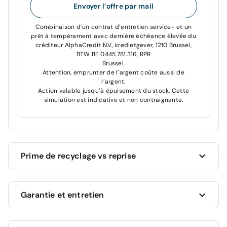
Envoyer l’offre par mail
Combinaison d’un contrat d’entretien service+ et un
prêt à tempérament avec dernière échéance élevée du
créditeur AlphaCredit N.V., kredietgever, 1210 Brussel,
BTW BE 0445.781.316, RPR
Brussel.
Attention, emprunter de l’argent coûte aussi de
l’argent.
Action valable jusqu’à épuisement du stock. Cette
simulation est indicative et non contraignante.
Prime de recyclage vs reprise
Cardoen vous donne toujours le meilleur prix pour
Garantie et entretien
votre voiture actuelle !
Vous souhaitez revendre votre voiture actuelle ?
Nous vous proposons la valeur marchande la plus