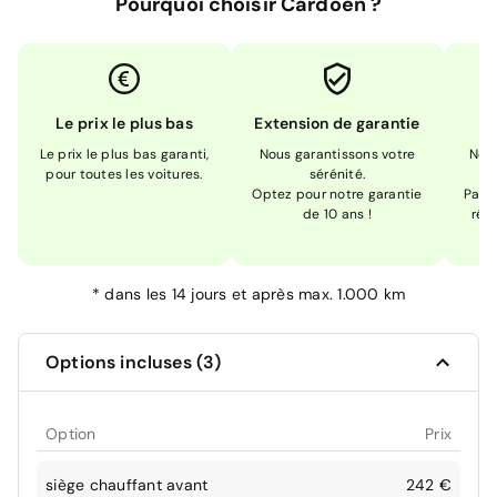
Pourquoi choisir Cardoen ?
Le prix le plus bas
Extension de garantie
Le prix le plus bas garanti,
Nous garantissons votre
Nou
pour toutes les voitures.
sérénité.
Optez pour notre garantie
Pas s
de 10 ans !
réc
*
dans les 14 jours et après max. 1.000 km
Options incluses (3)
Option
Prix
siège chauffant avant
242 €