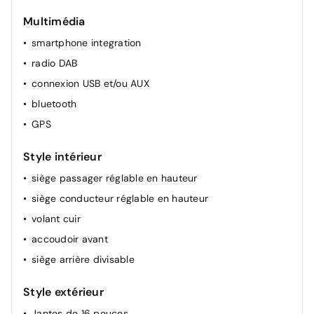
régulateur de vitesse
Multimédia
climatisation (manuelle)
smartphone integration
radio DAB
connexion USB et/ou AUX
bluetooth
GPS
Style intérieur
siège passager réglable en hauteur
siège conducteur réglable en hauteur
volant cuir
accoudoir avant
siège arrière divisable
Style extérieur
Jantes de 16 pouces