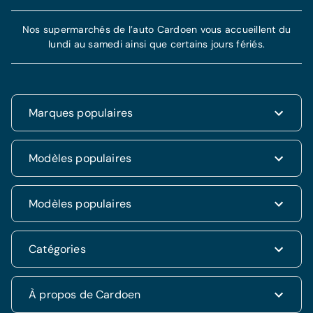
Nos supermarchés de l’auto Cardoen vous accueillent du
lundi au samedi ainsi que certains jours fériés.
Marques populaires
Renault
Modèles populaires
Fiat
Dacia
Renault Clio
Modèles populaires
Volkswagen
Dacia Duster
Hyundai
Fiat 500
Kia
Hyundai i20
Catégories
Hyundai Tucson
Nissan
Ford Kuga
Kia Rio
Mercedes
Jeep Renegade
Nissan Qashqai
SUV & 4x4
À propos de Cardoen
Opel
Volkswagen Golf VII
Mercedes CLA
Berline
Seat