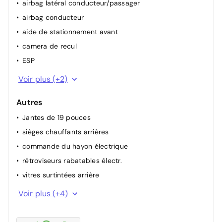
airbag latéral conducteur/passager
airbag conducteur
aide de stationnement avant
camera de recul
ESP
airbag passager
Voir plus (+2)
ABS
Autres
Jantes de 19 pouces
sièges chauffants arrières
commande du hayon électrique
rétroviseurs rabatables électr.
vitres surtintées arrière
rétroviseur int. auto
Voir plus (+4)
verrouillage centralisé avec commande à distance
intérieur semi cuir