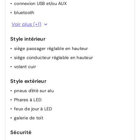
connexion USB et/ou AUX
rétroviseur(s) électr.
bluetooth
climatisation (automatique)
GPS
siège chauffant avant
Voir plus (+1)
Style intérieur
siège passager réglable en hauteur
siège conducteur réglable en hauteur
volant cuir
Style extérieur
pneus d'été sur alu
Phares à LED
feux de jour à LED
galerie de toit
Sécurité