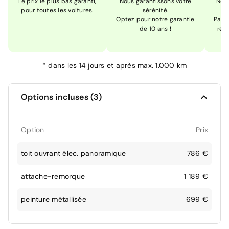
Le prix le plus bas garanti,
Nous garantissons votre
Nou
pour toutes les voitures.
sérénité.
Optez pour notre garantie
Pas s
de 10 ans !
réc
*
dans les 14 jours et après max. 1.000 km
Options incluses (3)
Option
Prix
toit ouvrant élec. panoramique
786 €
attache-remorque
1 189 €
peinture métallisée
699 €