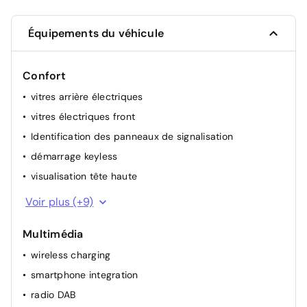
Équipements du véhicule
Confort
vitres arrière électriques
vitres électriques front
Identification des panneaux de signalisation
démarrage keyless
visualisation tête haute
régulateur de vitesse (adaptatif à la distance)
Voir plus (+9)
volant chauffant
Multimédia
allumage automatique des phares
wireless charging
soutien lombaire électrique
smartphone integration
volant multifonctionel
radio DAB
détecteur de pluie