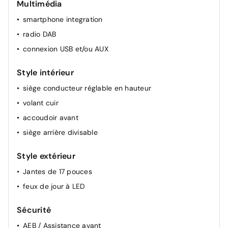
Multimédia
rétroviseur(s) électr.
smartphone integration
climatisation (automatique)
radio DAB
connexion USB et/ou AUX
Style intérieur
siège conducteur réglable en hauteur
volant cuir
accoudoir avant
siège arrière divisable
Style extérieur
Jantes de 17 pouces
feux de jour à LED
Sécurité
AEB / Assistance avant