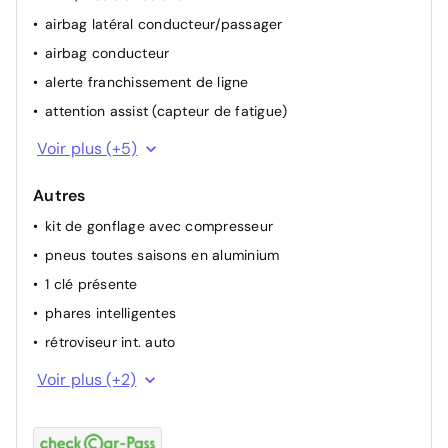
airbag latéral conducteur/passager
airbag conducteur
alerte franchissement de ligne
attention assist (capteur de fatigue)
camera de recul
Voir plus (+5)
HDC (hill descent control)
Autres
ESP
kit de gonflage avec compresseur
airbag passager
pneus toutes saisons en aluminium
ABS
1 clé présente
phares intelligentes
rétroviseur int. auto
intérieur semi cuir
Voir plus (+2)
aide de stationnement arrière