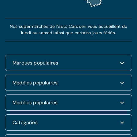
Nos supermarchés de l’auto Cardoen vous accueillent du
lundi au samedi ainsi que certains jours fériés.
Marques populaires
Renault
Modèles populaires
Fiat
Dacia
Renault Clio
Modèles populaires
Volkswagen
Dacia Duster
Hyundai
Fiat 500
Kia
Hyundai i20
Catégories
Hyundai Tucson
Nissan
Ford Kuga
Kia Rio
Mercedes
Jeep Renegade