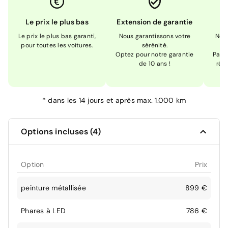
Le prix le plus bas
Extension de garantie
Le prix le plus bas garanti,
Nous garantissons votre
Nou
pour toutes les voitures.
sérénité.
Optez pour notre garantie
Pas s
de 10 ans !
réc
*
dans les 14 jours et après max. 1.000 km
Options incluses (4)
Option
Prix
peinture métallisée
899 €
Phares à LED
786 €