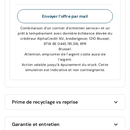
Envoyer l’offre par mail
Combinaison d’un contrat d’entretien service+ et un
prêt à tempérament avec dernière échéance élevée du
créditeur AlphaCredit N.V., kredietgever, 1210 Brussel,
BTW BE 0445.781.316, RPR
Brussel.
Attention, emprunter de l’argent coûte aussi de
l’argent.
Action valable jusqu’à épuisement du stock. Cette
simulation est indicative et non contraignante.
Prime de recyclage vs reprise
Cardoen vous donne toujours le meilleur prix pour
Garantie et entretien
votre voiture actuelle !