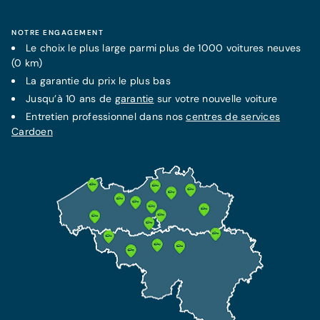
En savoir plus
Plus d'information
NOTRE ENGAGEMENT
Le choix le plus large parmi plus de 1000 voitures neuves
(0 km)
La
garantie
FORFAIT MENSUEL FIXE
du prix le plus bas
LA MEILLEURE PROTECTION
Contrat d'entretien Service +
Jusqu’à 10 ans de
garantie
sur votre nouvelle voiture
Assurance Omnium
70€/mois
Entretien professionnel dans nos
centres de services
Dès 75 €/mois
Cardoen
Garantie supplémentaire jusqu'à 10 ans
Cette assurance inclut l'assurance RC et garantit
Tous les frais de maintenance inclus
votre protection et indemnisation en cas de vol
Tous les frais de réparations techniques
et accident.
inclus
Assistance dépannage de 7 ans incluse
Plus d'information
En savoir plus