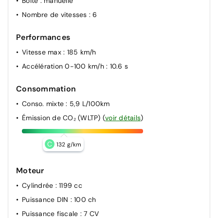
Boite
: manuelle
Nombre de vitesses
: 6
Performances
Vitesse max
: 185 km/h
Accélération 0-100 km/h
: 10.6 s
Consommation
Conso. mixte
: 5,9 L/100km
Émission de CO₂ (WLTP)
(
voir détails
)
C
132 g/km
Moteur
Cylindrée
: 1199 cc
Puissance DIN
: 100 ch
Puissance fiscale
: 7 CV