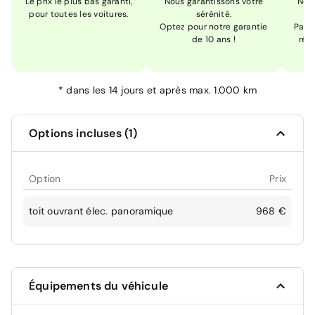
Le prix le plus bas garanti,
Nous garantissons votre
Nou
pour toutes les voitures.
sérénité.
Optez pour notre garantie
Pas s
de 10 ans !
réc
*
dans les 14 jours et après max. 1.000 km
Options incluses (1)
Option
Prix
toit ouvrant élec. panoramique
968 €
Équipements du véhicule