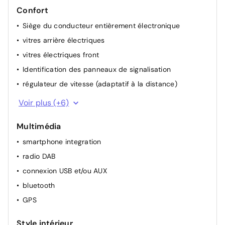
Confort
Siège du conducteur entièrement électronique
vitres arrière électriques
vitres électriques front
Identification des panneaux de signalisation
régulateur de vitesse (adaptatif à la distance)
allumage automatique des phares
Voir plus (+6)
volant multifonctionel
Multimédia
détecteur de pluie
smartphone integration
rétroviseur(s) électr.
radio DAB
climatisation (automatique)
connexion USB et/ou AUX
siège chauffant avant
bluetooth
GPS
Style intérieur