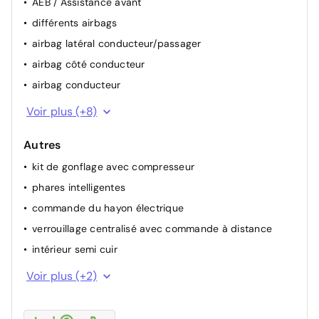
AEB / Assistance avant
différents airbags
airbag latéral conducteur/passager
airbag côté conducteur
airbag conducteur
capteur d'angle mort
Voir plus (+8)
aide de stationnement avant
Autres
alerte franchissement de ligne
kit de gonflage avec compresseur
attention assist (capteur de fatigue)
phares intelligentes
alarme
commande du hayon électrique
ESP
verrouillage centralisé avec commande à distance
airbag passager
intérieur semi cuir
ABS
aide de stationnement arrière
Voir plus (+2)
cache-bagage