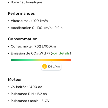
Boite
: automatique
Performances
Vitesse max
: 190 km/h
Accélération 0-100 km/h
: 9.9 s
Consommation
Conso. mixte
: 7,62 L/100km
Émission de CO₂ (WLTP)
(
voir détails
)
E
174 g/km
Moteur
Cylindrée
: 1490 cc
Puissance DIN
: 162 ch
Puissance fiscale
: 8 CV