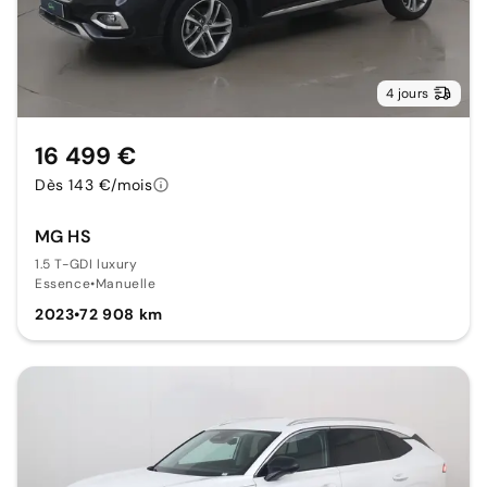
4 jours
16 499 €
Dès 143 €/mois
MG HS
1.5 T-GDI luxury
Essence
•
Manuelle
2023
•
72 908 km