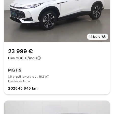
14 jours
23 999 €
Dès 208 €/mois
MG HS
1.5 t-gdi luxury dct 162 AT
Essence
•
Auto.
2025
•
15 645 km