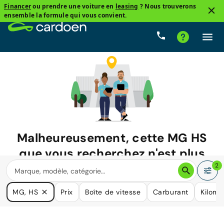
Financer
ou prendre une voiture en
leasing
? Nous trouverons
ensemble la formule qui vous convient.
Malheureusement, cette
MG HS
que vous recherchez n'est plus
disponible.
2
Nous avons de nombreuses voitures qui pourraient répondre
MG, HS
Prix
Boîte de vitesse
Carburant
Kilomé
à vos besoins.