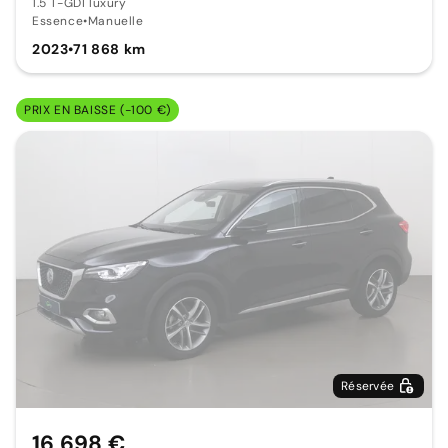
1.5 T-GDI luxury
Essence
•
Manuelle
2023
•
71 868 km
PRIX EN BAISSE (-100 €)
Réservée
16 698 €