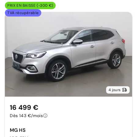
PRIX EN BAISSE (-300 €)
TVA récupérable
4 jours
16 499 €
Dès 143 €/mois
MG HS