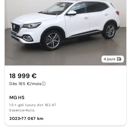
4 jours
18 999 €
Dès 165 €/mois
MG HS
1.5 t-gdi luxury dct 162 AT
Essence
•
Auto.
2023
•
77 067 km