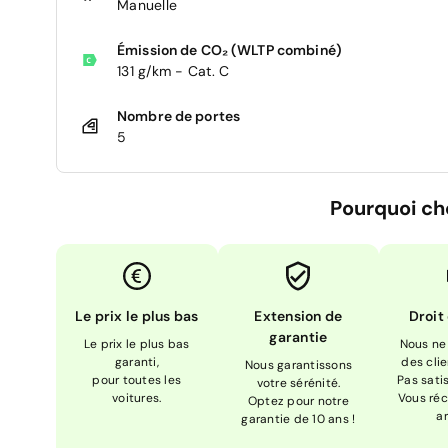
Manuelle
Émission de CO₂ (WLTP combiné)
131 g/km - Cat. C
Nombre de portes
5
Pourquoi ch
Le prix le plus bas
Extension de
Droit
garantie
Le prix le plus bas
Nous ne
garanti,
des cli
Nous garantissons
pour toutes les
Pas sati
votre sérénité.
voitures.
Vous réc
Optez pour notre
a
garantie de 10 ans !