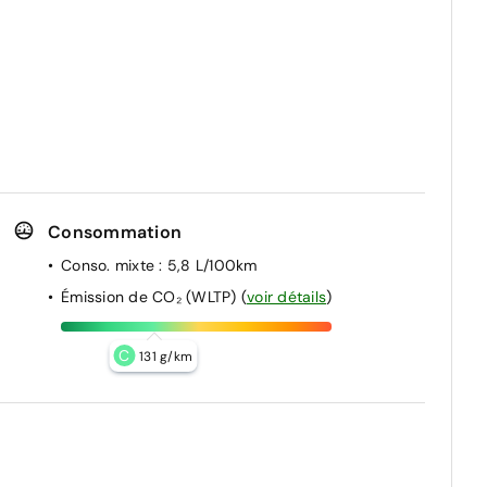
Consommation
Conso. mixte
: 5,8 L/100km
Émission de CO₂ (WLTP)
(
voir détails
)
C
131 g/km