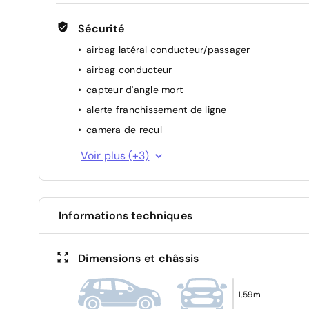
Sécurité
airbag latéral conducteur/passager
airbag conducteur
capteur d'angle mort
alerte franchissement de ligne
camera de recul
ESP
Voir plus (+3)
airbag passager
ABS
Informations techniques
Dimensions et châssis
1,59m