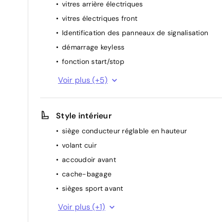
vitres arrière électriques
vitres électriques front
Identification des panneaux de signalisation
démarrage keyless
fonction start/stop
volant multifonctionel
Voir plus (+5)
détecteur de pluie
rétroviseur(s) électr.
Style intérieur
régulateur de vitesse
siège conducteur réglable en hauteur
climatisation (automatique)
volant cuir
accoudoir avant
cache-bagage
sièges sport avant
siège arrière divisable
Voir plus (+1)