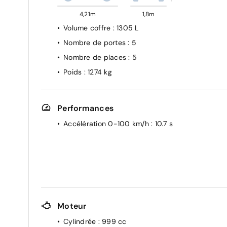
4,21m
1,8m
Volume coffre
: 1305 L
Nombre de portes
: 5
Nombre de places
: 5
Poids
: 1274 kg
Performances
Accélération 0-100 km/h
: 10.7 s
Moteur
Cylindrée
: 999 cc