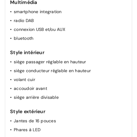
Multimédia
soutien lombaire électrique
smartphone integration
détecteur de pluie
radio DAB
rétroviseur(s) électr.
connexion USB et/ou AUX
climatisation (automatique)
bluetooth
siège chauffant avant
Style intérieur
siège passager réglable en hauteur
siège conducteur réglable en hauteur
volant cuir
accoudoir avant
siège arrière divisable
Style extérieur
Jantes de 16 pouces
Phares à LED