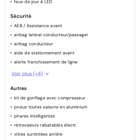
feux de jour à LED
Sécurité
AEB / Assistance avant
airbag latéral conducteur/passager
airbag conducteur
aide de stationnement avant
alerte franchissement de ligne
attention assist (capteur de fatigue)
Voir plus (+4)
ESP
Autres
airbag passager
kit de gonflage avec compresseur
ABS
pneus toutes saisons en aluminium
phares intelligentes
rétroviseurs rabatables électr.
vitres surtintées arrière