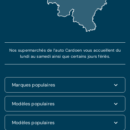
En savoir plus
Nos supermarchés de l’auto Cardoen vous accueillent du
lundi au samedi ainsi que certains jours fériés.
Marques populaires
Renault
Modèles populaires
Fiat
Dacia
Renault Clio
Modèles populaires
Volkswagen
Dacia Duster