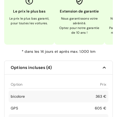
Le prix le plus bas
Extension de garantie
Le prix le plus bas garanti,
Nous garantissons votre
Nou
pour toutes les voitures.
sérénité.
Optez pour notre garantie
Pas s
de 10 ans !
réc
*
dans les 14 jours et après max. 1.000 km
Options incluses (4)
Option
Prix
bicolore
363 €
GPS
605 €