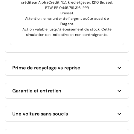
créditeur AlphaCredit N.V., kredietgever, 1210 Brussel,
BTW BE 0445.781.316, RPR
Brussel.
Attention, emprunter de l’argent coûte aussi de
l’argent.
Action valable jusqu’à épuisement du stock. Cette
simulation est indicative et non contraignante.
Prime de recyclage vs reprise
Cardoen vous donne toujours le meilleur prix pour
Garantie et entretien
votre voiture actuelle !
Vous souhaitez revendre votre voiture actuelle ?
Nous vous proposons la valeur marchande la plus
Ce véhicule bénéficie d'une garantie complète de 12
élevée, en fonction de son âge, kilométrage et état.
Une voiture sans soucis
mois incluse dans son prix.
Vous avez une voiture plus ancienne qui roule
Cette garantie comprend :
encore ?
Dans ce cas, vous recevez au minimum une
Un financement? Découvrez maintenant
Cardoen
- Toutes les pièces défectueuses (sauf si elles sont