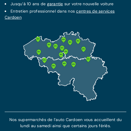
LA MEILLEURE PROTECTION
Contrat d'entretien Service +
Jusqu’à 10 ans de
garantie
sur votre nouvelle voiture
Assurance Omnium
65€/mois
Entretien professionnel dans nos
centres de services
Dès 65 €/mois
Cardoen
Garantie supplémentaire jusqu'à 10 ans
Cette assurance inclut l'assurance RC et garantit
Tous les frais de maintenance inclus
votre protection et indemnisation en cas de vol
Tous les frais de réparations techniques
et accident.
inclus
Assistance dépannage de 7 ans incluse
Plus d'information
En savoir plus
Nos supermarchés de l’auto Cardoen vous accueillent du
lundi au samedi ainsi que certains jours fériés.