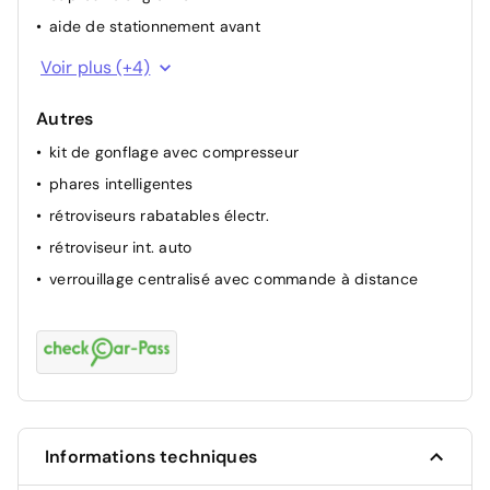
aide de stationnement avant
alerte franchissement de ligne
Voir plus (+4)
attention assist (capteur de fatigue)
Autres
camera de recul
kit de gonflage avec compresseur
airbag passager
phares intelligentes
rétroviseurs rabatables électr.
rétroviseur int. auto
verrouillage centralisé avec commande à distance
Informations techniques