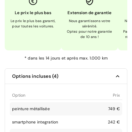
Le prix le plus bas
Extension de garantie
Le prix le plus bas garanti,
Nous garantissons votre
Nou
pour toutes les voitures.
sérénité.
Optez pour notre garantie
Pas s
de 10 ans !
réc
*
dans les 14 jours et après max. 1.000 km
Options incluses (4)
Option
Prix
peinture métallisée
749 €
smartphone integration
242 €