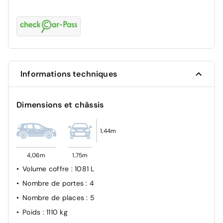
verrouillage centralisé avec commande à distance
aide de stationnement arrière
Informations techniques
Dimensions et châssis
1,44m
4,06m
1,75m
Volume coffre
: 1081 L
Nombre de portes
: 4
Nombre de places
: 5
Poids
: 1110 kg