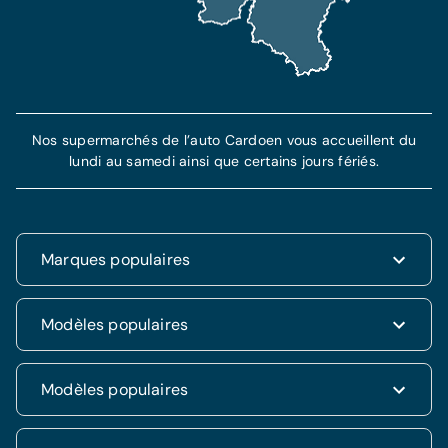
Nos supermarchés de l’auto Cardoen vous accueillent du
lundi au samedi ainsi que certains jours fériés.
Marques populaires
Renault
Modèles populaires
Fiat
Dacia
Renault Clio
Modèles populaires
Volkswagen
Dacia Duster
Hyundai
Fiat 500
Kia