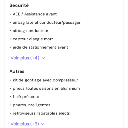
Sécurité
AEB / Assistance avant
airbag latéral conducteur/passager
airbag conducteur
capteur d'angle mort
aide de stationnement avant
alerte franchissement de ligne
Voir plus (+4)
attention assist (capteur de fatigue)
Autres
camera de recul
kit de gonflage avec compresseur
airbag passager
pneus toutes saisons en aluminium
1 clé présente
phares intelligentes
rétroviseurs rabatables électr.
rétroviseur int. auto
Voir plus (+3)