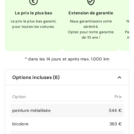
Le prix le plus bas
Extension de garantie
Le prix le plus bas garanti,
Nous garantissons votre
Nou
pour toutes les voitures.
sérénité.
Optez pour notre garantie
Pas s
de 10 ans !
réc
*
dans les 14 jours et après max. 1.000 km
Options incluses (6)
Option
Prix
peinture métallisée
544 €
bicolore
363 €