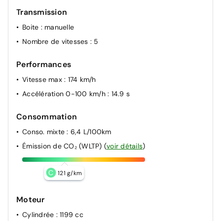
Transmission
Boite
: manuelle
Nombre de vitesses
: 5
Performances
Vitesse max
: 174 km/h
Accélération 0-100 km/h
: 14.9 s
Consommation
Conso. mixte
: 6,4 L/100km
Émission de CO₂ (WLTP)
(
voir détails
)
C
121 g/km
Moteur
Cylindrée
: 1199 cc