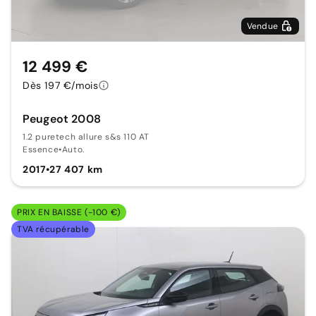
Vendue
12 499 €
Dès 197 €/mois
Peugeot 2008
1.2 puretech allure s&s 110 AT
Essence
•
Auto.
2017
•
27 407 km
PRIX EN BAISSE (-100 €)
TVA récupérable