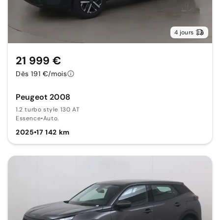
4 jours
21 999 €
Dès 191 €/mois
Peugeot 2008
1.2 turbo style 130 AT
Essence
•
Auto.
2025
•
17 142 km