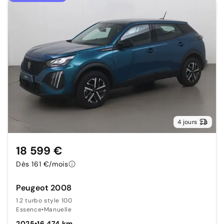
4 jours
18 599 €
Dès 161 €/mois
Peugeot 2008
1.2 turbo style 100
Essence
•
Manuelle
2025
•
16 474 km