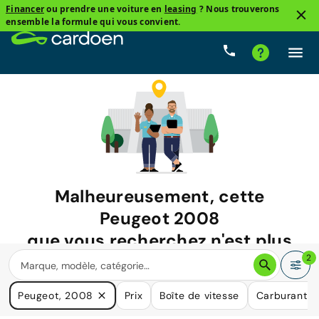
Financer
ou prendre une voiture en
leasing
? Nous trouverons
ensemble la formule qui vous convient.
Malheureusement, cette
Peugeot 2008
que vous recherchez n'est plus
disponible.
2
Nous avons de nombreuses voitures qui pourraient répondre
Peugeot, 2008
Prix
Boîte de vitesse
Carburant
à vos besoins.