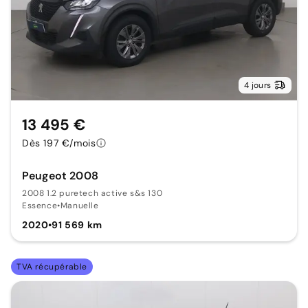
4 jours
13 495 €
Dès 197 €/mois
Peugeot 2008
2008 1.2 puretech active s&s 130
Essence
•
Manuelle
2020
•
91 569 km
TVA récupérable