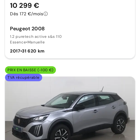
10 299 €
Dès 172 €/mois
Peugeot 2008
1.2 puretech active s&s 110
Essence
•
Manuelle
2017
•
31 620 km
PRIX EN BAISSE (-100 €)
TVA récupérable