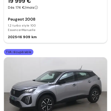
19 999 €
Dès 174 €/mois
Peugeot 2008
1.2 turbo style 100
Essence
•
Manuelle
2025
•
16 909 km
TVA récupérable