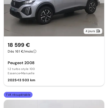
4 jours
18 599 €
Dès 161 €/mois
Peugeot 2008
1.2 turbo style 100
Essence
•
Manuelle
2025
•
13 503 km
TVA récupérable