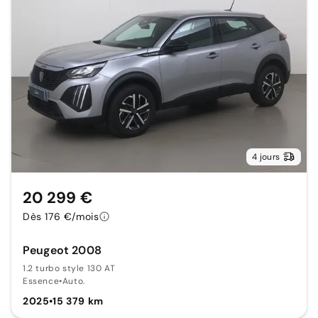
4 jours
20 299 €
Dès 176 €/mois
Peugeot 2008
1.2 turbo style 130 AT
Essence
•
Auto.
2025
•
15 379 km