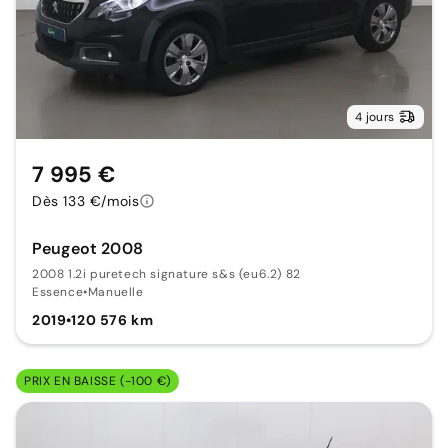
4 jours
7 995 €
Dès 133 €/mois
Peugeot 2008
2008 1.2i puretech signature s&s (eu6.2) 82
Essence
•
Manuelle
2019
•
120 576 km
PRIX EN BAISSE (-100 €)