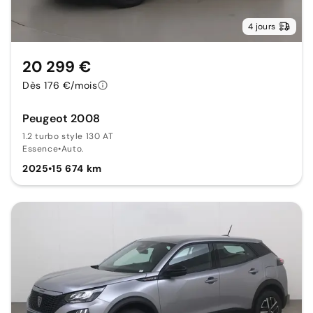
4 jours
20 299 €
Dès 176 €/mois
Peugeot 2008
1.2 turbo style 130 AT
Essence
•
Auto.
2025
•
15 674 km