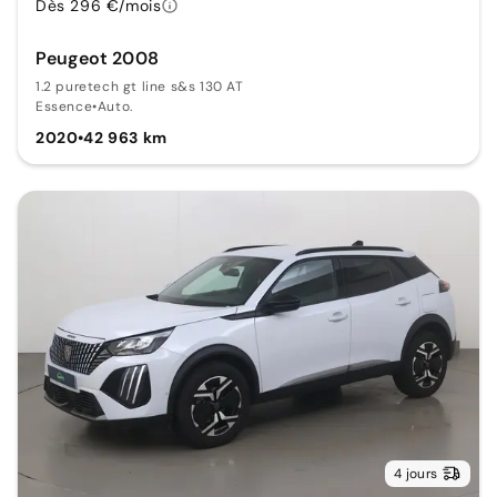
Dès 296 €/mois
Peugeot 2008
1.2 puretech gt line s&s 130 AT
Essence
•
Auto.
2020
•
42 963 km
4 jours