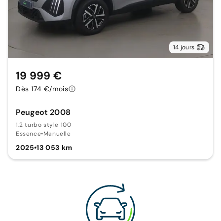
14 jours
19 999 €
Dès 174 €/mois
Peugeot 2008
1.2 turbo style 100
Essence
•
Manuelle
2025
•
13 053 km