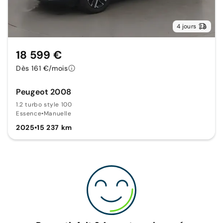
4 jours
18 599 €
Dès 161 €/mois
Peugeot 2008
1.2 turbo style 100
Essence
•
Manuelle
2025
•
15 237 km