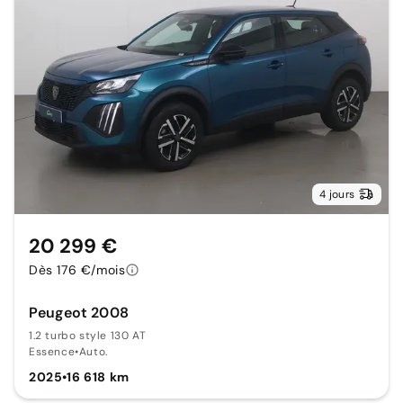
4 jours
20 299 €
Dès 176 €/mois
Peugeot 2008
1.2 turbo style 130 AT
Essence
•
Auto.
2025
•
16 618 km