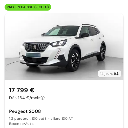
PRIX EN BAISSE (-100 €)
14 jours
17 799 €
Dès 154 €/mois
Peugeot 2008
1.2 puretech 130 eat8 - allure 130 AT
Essence
•
Auto.