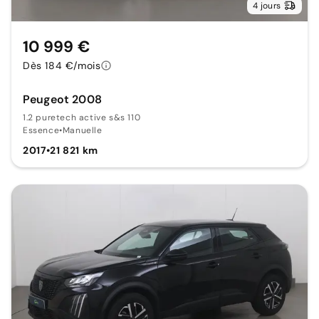
4 jours
10 999 €
Dès 184 €/mois
Peugeot 2008
1.2 puretech active s&s 110
Essence
•
Manuelle
2017
•
21 821 km