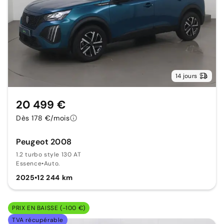
14 jours
20 499 €
Dès 178 €/mois
Peugeot 2008
1.2 turbo style 130 AT
Essence
•
Auto.
2025
•
12 244 km
PRIX EN BAISSE (-100 €)
TVA récupérable