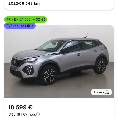
2022
•
56 548 km
PRIX EN BAISSE (-100 €)
TVA récupérable
4 jours
18 599 €
Dès 161 €/mois