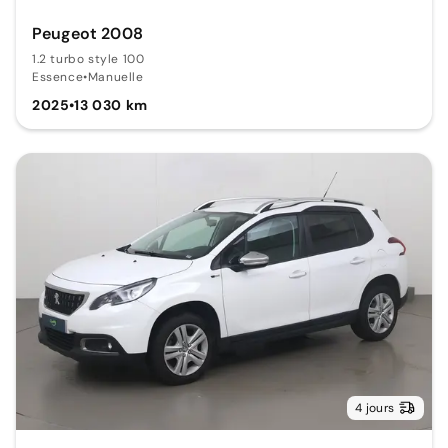
Peugeot 2008
1.2 turbo style 100
Essence
•
Manuelle
2025
•
13 030 km
4 jours