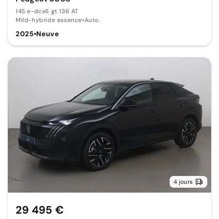
145 e-dcs6 gt 136 AT
Mild-hybride essence
•
Auto.
2025
•
Neuve
4 jours
29 495 €