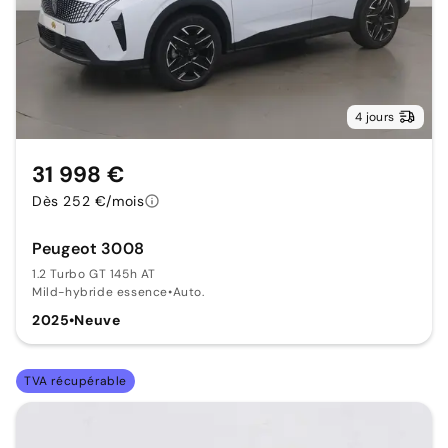
4 jours
31 998 €
Dès 252 €/mois
Peugeot 3008
1.2 Turbo GT 145h AT
Mild-hybride essence
•
Auto.
2025
•
Neuve
TVA récupérable