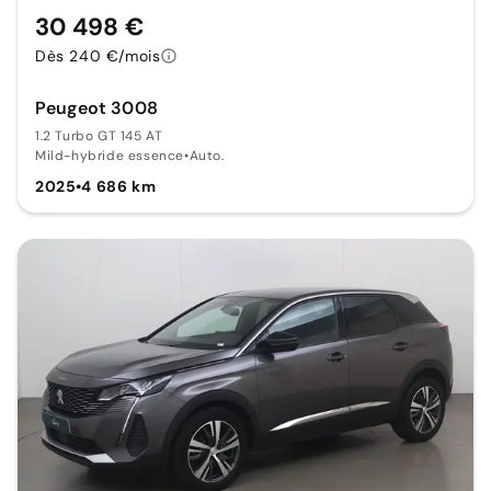
30 498 €
Dès 240 €/mois
Peugeot 3008
1.2 Turbo GT 145 AT
Mild-hybride essence
•
Auto.
2025
•
4 686 km