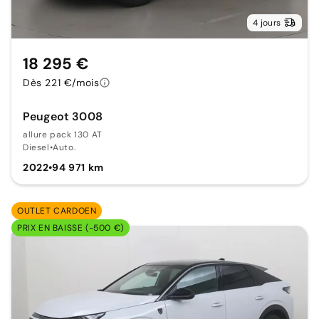
4 jours
18 295 €
Dès 221 €/mois
Peugeot 3008
allure pack 130 AT
Diesel
•
Auto.
2022
•
94 971 km
OUTLET CARDOEN
PRIX EN BAISSE (-500 €)