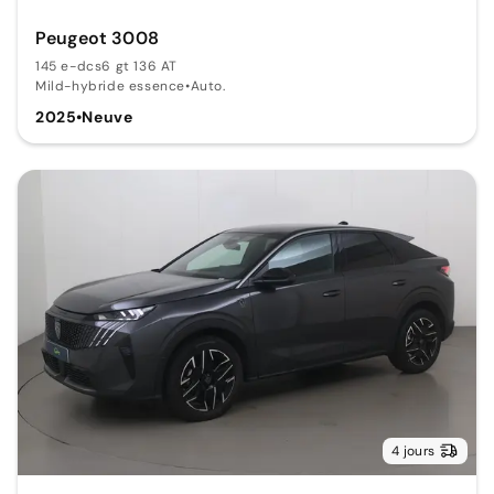
Peugeot 3008
145 e-dcs6 gt 136 AT
Mild-hybride essence
•
Auto.
2025
•
Neuve
4 jours