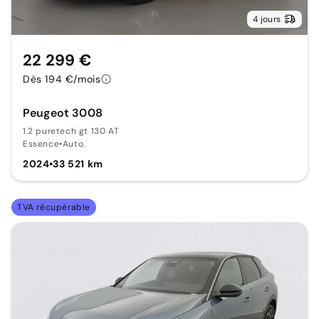
4 jours
22 299 €
Dès 194 €/mois
Peugeot 3008
1.2 puretech gt 130 AT
Essence
•
Auto.
2024
•
33 521 km
TVA récupérable