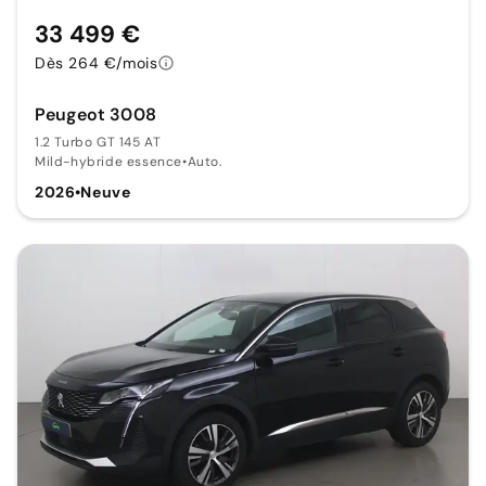
33 499 €
Dès 264 €/mois
Peugeot 3008
1.2 Turbo GT 145 AT
Mild-hybride essence
•
Auto.
2026
•
Neuve