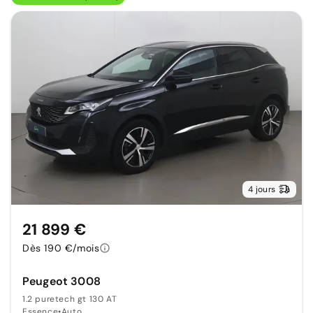
4 jours
21 899 €
Dès 190 €/mois
Peugeot 3008
1.2 puretech gt 130 AT
Essence
•
Auto.