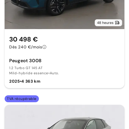
48 heures
30 498 €
Dès 240 €/mois
Peugeot 3008
1.2 Turbo GT 145 AT
Mild-hybride essence
•
Auto.
2025
•
4 363 km
TVA récupérable