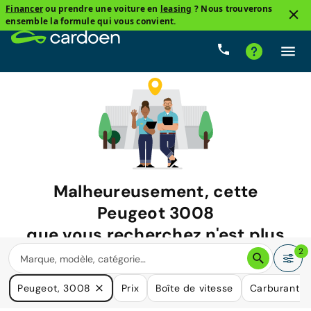
Financer
ou prendre une voiture en
leasing
? Nous trouverons
ensemble la formule qui vous convient.
Malheureusement, cette
Peugeot 3008
que vous recherchez n'est plus
disponible.
2
Nous avons de nombreuses voitures qui pourraient répondre
Peugeot, 3008
Prix
Boîte de vitesse
Carburant
à vos besoins.