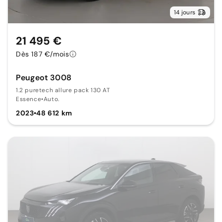
14 jours
21 495 €
Dès 187 €/mois
Peugeot 3008
1.2 puretech allure pack 130 AT
Essence
•
Auto.
2023
•
48 612 km