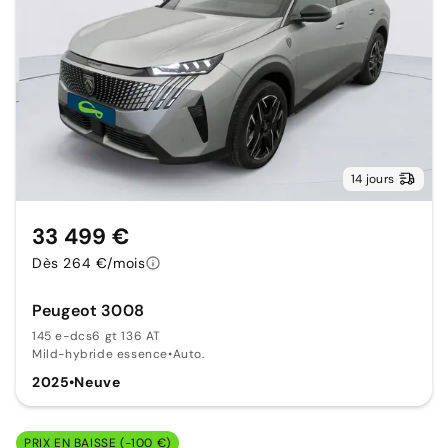
14 jours
33 499 €
Dès 264 €/mois
Peugeot 3008
145 e-dcs6 gt 136 AT
Mild-hybride essence
•
Auto.
2025
•
Neuve
PRIX EN BAISSE (-100 €)