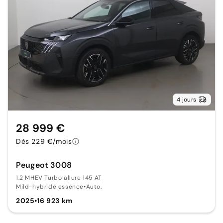
4 jours
28 999 €
Dès 229 €/mois
Peugeot 3008
1.2 MHEV Turbo allure 145 AT
Mild-hybride essence
•
Auto.
2025
•
16 923 km