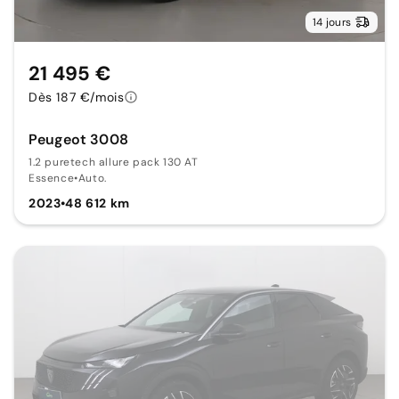
14 jours
21 495 €
Dès 187 €/mois
Peugeot 3008
1.2 puretech allure pack 130 AT
Essence
•
Auto.
2023
•
48 612 km