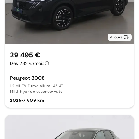
4 jours
29 495 €
Dès 232 €/mois
Peugeot 3008
1.2 MHEV Turbo allure 145 AT
Mild-hybride essence
•
Auto.
2025
•
7 609 km