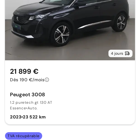
4 jours
21 899 €
Dès 190 €/mois
Peugeot 3008
1.2 puretech gt 130 AT
Essence
•
Auto.
2023
•
23 522 km
TVA récupérable