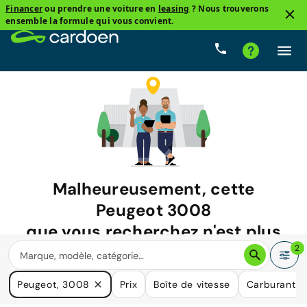
Financer
ou prendre une voiture en
leasing
? Nous trouverons
ensemble la formule qui vous convient.
Malheureusement, cette
Peugeot 3008
que vous recherchez n'est plus
disponible.
2
Nous avons de nombreuses voitures qui pourraient répondre
Peugeot, 3008
Prix
Boîte de vitesse
Carburant
à vos besoins.