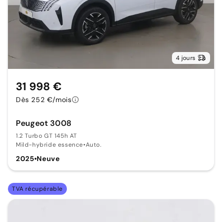
4 jours
31 998 €
Dès 252 €/mois
Peugeot 3008
1.2 Turbo GT 145h AT
Mild-hybride essence
•
Auto.
2025
•
Neuve
TVA récupérable