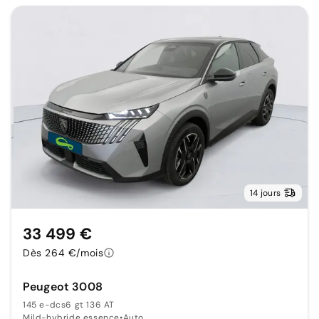
14 jours
33 499 €
Dès 264 €/mois
Peugeot 3008
145 e-dcs6 gt 136 AT
Mild-hybride essence
•
Auto.