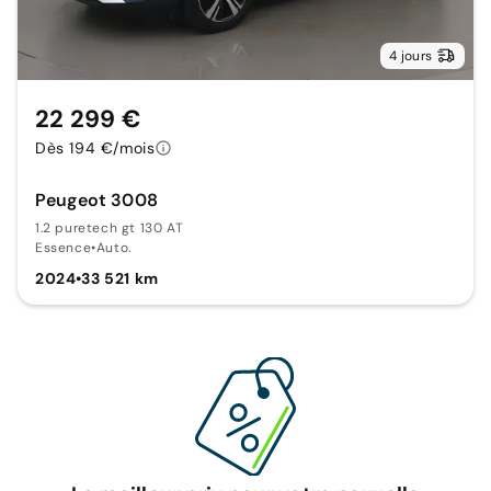
4 jours
22 299 €
Dès 194 €/mois
Peugeot 3008
1.2 puretech gt 130 AT
Essence
•
Auto.
2024
•
33 521 km