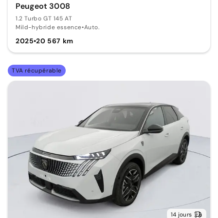
Peugeot 3008
1.2 Turbo GT 145 AT
Mild-hybride essence
•
Auto.
2025
•
20 567 km
TVA récupérable
14 jours