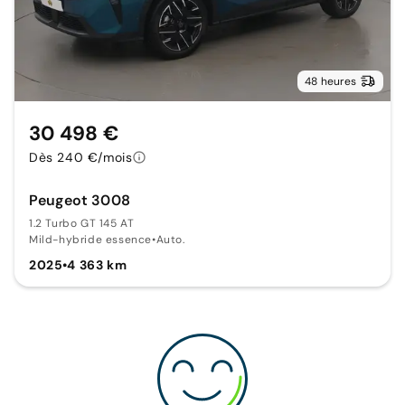
48 heures
30 498 €
Dès 240 €/mois
Peugeot 3008
1.2 Turbo GT 145 AT
Mild-hybride essence
•
Auto.
2025
•
4 363 km