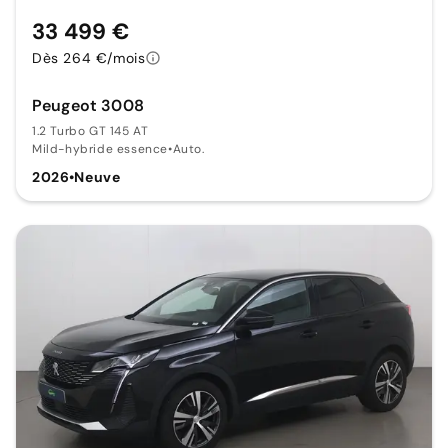
33 499 €
Dès 264 €/mois
Peugeot 3008
1.2 Turbo GT 145 AT
Mild-hybride essence
•
Auto.
2026
•
Neuve