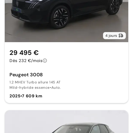
4 jours
29 495 €
Dès 232 €/mois
Peugeot 3008
1.2 MHEV Turbo allure 145 AT
Mild-hybride essence
•
Auto.
2025
•
7 609 km