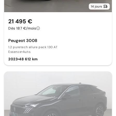
14 jours
21 495 €
Dès 187 €/mois
Peugeot 3008
1.2 puretech allure pack 130 AT
Essence
•
Auto.
2023
•
48 612 km