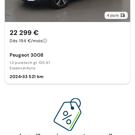
4 jours
22 299 €
Dès 194 €/mois
Peugeot 3008
1.2 puretech gt 130 AT
Essence
•
Auto.
2024
•
33 521 km