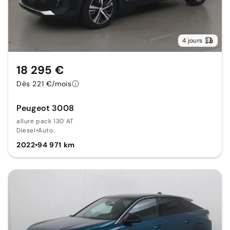
4 jours
18 295 €
Dès 221 €/mois
Peugeot 3008
allure pack 130 AT
Diesel
•
Auto.
2022
•
94 971 km