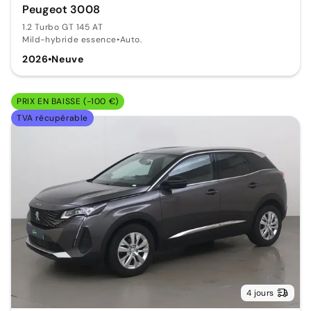
Peugeot 3008
1.2 Turbo GT 145 AT
Mild-hybride essence
•
Auto.
2026
•
Neuve
PRIX EN BAISSE (-100 €)
TVA récupérable
4 jours