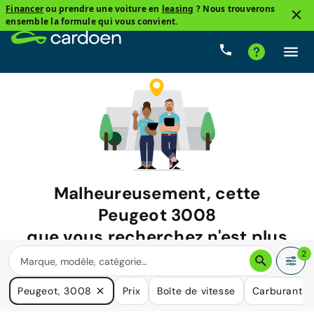
Financer
ou prendre une voiture en
leasing
? Nous trouverons
ensemble la formule qui vous convient.
Malheureusement, cette
Peugeot 3008
que vous recherchez n'est plus
disponible.
2
Nous avons de nombreuses voitures qui pourraient répondre
Peugeot, 3008
Prix
Boîte de vitesse
Carburant
à vos besoins.