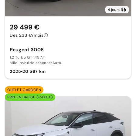
4 jours
29 499 €
Dès 233 €/mois
Peugeot 3008
1.2 Turbo GT 145 AT
Mild-hybride essence
•
Auto.
2025
•
20 567 km
OUTLET CARDOEN
PRIX EN BAISSE (-500 €)