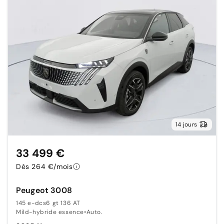
14 jours
33 499 €
Dès 264 €/mois
Peugeot 3008
145 e-dcs6 gt 136 AT
Mild-hybride essence
•
Auto.