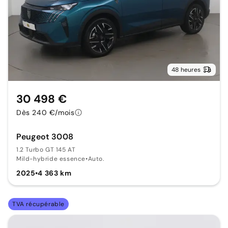
48 heures
30 498 €
Dès 240 €/mois
Peugeot 3008
1.2 Turbo GT 145 AT
Mild-hybride essence
•
Auto.
2025
•
4 363 km
TVA récupérable