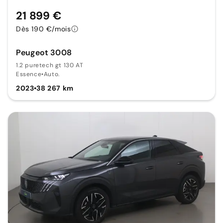
21 899 €
Dès 190 €/mois
Peugeot 3008
1.2 puretech gt 130 AT
Essence
•
Auto.
2023
•
38 267 km