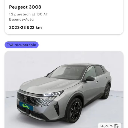
Peugeot 3008
1.2 puretech gt 130 AT
Essence
•
Auto.
2023
•
23 522 km
TVA récupérable
14 jours