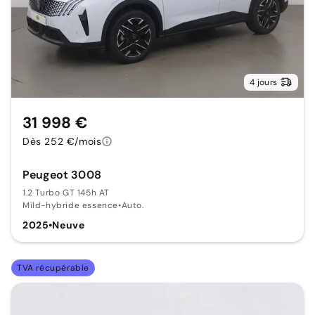
4 jours
31 998 €
Dès 252 €/mois
Peugeot 3008
1.2 Turbo GT 145h AT
Mild-hybride essence
•
Auto.
2025
•
Neuve
TVA récupérable