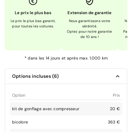
Le prix le plus bas
Extension de garantie
Le prix le plus bas garanti,
Nous garantissons votre
Nou
pour toutes les voitures.
sérénité.
Optez pour notre garantie
Pas s
de 10 ans !
réc
*
dans les 14 jours et après max. 1.000 km
Options incluses (6)
Option
Prix
kit de gonflage avec compresseur
20 €
bicolore
363 €