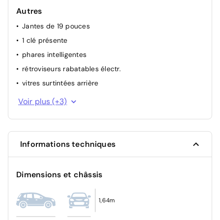
Autres
ABS
Jantes de 19 pouces
1 clé présente
phares intelligentes
rétroviseurs rabatables électr.
vitres surtintées arrière
verrouillage centralisé avec commande à distance
Voir plus (+3)
intérieur semi cuir
aide de stationnement arrière
Informations techniques
Dimensions et châssis
1,64m