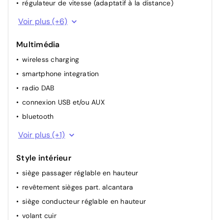
régulateur de vitesse (adaptatif à la distance)
volant chauffant
Voir plus (+6)
allumage automatique des phares
Multimédia
volant multifonctionel
wireless charging
rétroviseur(s) électr.
smartphone integration
climatisation (automatique)
radio DAB
siège chauffant avant
connexion USB et/ou AUX
bluetooth
GPS
Voir plus (+1)
Style intérieur
siège passager réglable en hauteur
revêtement sièges part. alcantara
siège conducteur réglable en hauteur
volant cuir