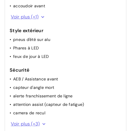
accoudoir avant
siège arrière divisable
Voir plus (+1)
Style extérieur
pneus d'été sur alu
Phares à LED
feux de jour à LED
Sécurité
AEB / Assistance avant
capteur d'angle mort
alerte franchissement de ligne
attention assist (capteur de fatigue)
camera de recul
alarme
Voir plus (+3)
ESP