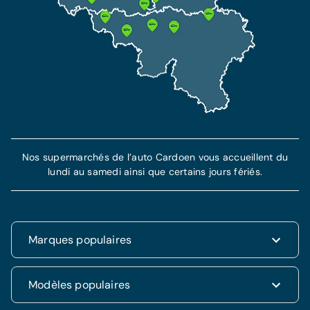
Assistance dépannage de 7 ans incluse
Plus d'information
En savoir plus
Nos supermarchés de l’auto Cardoen vous accueillent du
lundi au samedi ainsi que certains jours fériés.
Marques populaires
Renault
Modèles populaires
Fiat