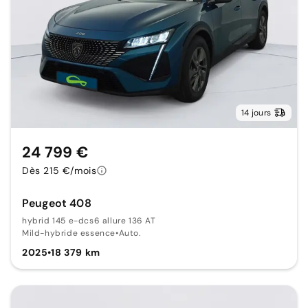
14 jours
24 799 €
Dès 215 €/mois
Peugeot 408
hybrid 145 e-dcs6 allure 136 AT
Mild-hybride essence
•
Auto.
2025
•
18 379 km