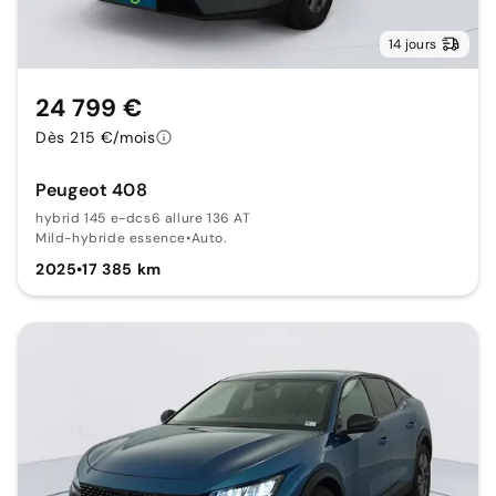
14 jours
24 799 €
Dès 215 €/mois
Peugeot 408
hybrid 145 e-dcs6 allure 136 AT
Mild-hybride essence
•
Auto.
2025
•
17 385 km