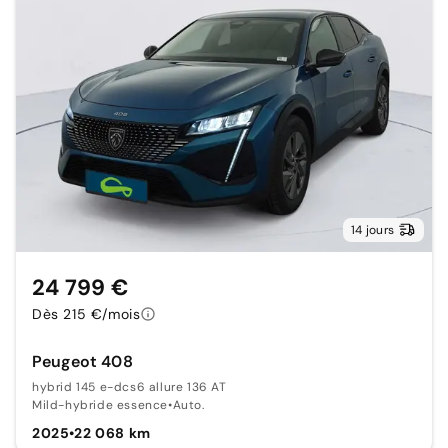
14 jours
24 799 €
Dès 215 €/mois
Peugeot 408
hybrid 145 e-dcs6 allure 136 AT
Mild-hybride essence
•
Auto.
2025
•
22 068 km