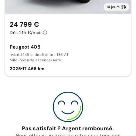
14 jours
24 799 €
Dès 215 €/mois
Peugeot 408
hybrid 145 e-dcs6 allure 136 AT
Mild-hybride essence
•
Auto.
2025
•
17 466 km
Pas satisfait ? Argent remboursé.
Nous offrons un droit de retour sur tous nos