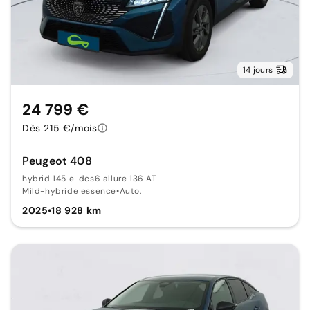
14 jours
24 799 €
Dès 215 €/mois
Peugeot 408
hybrid 145 e-dcs6 allure 136 AT
Mild-hybride essence
•
Auto.
2025
•
18 928 km