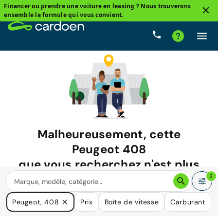
Financer
ou prendre une voiture en
leasing
? Nous trouverons
ensemble la formule qui vous convient.
Malheureusement, cette
Peugeot 408
que vous recherchez n'est plus
disponible.
2
Nous avons de nombreuses voitures qui pourraient répondre
Peugeot, 408
Prix
Boîte de vitesse
Carburant
à vos besoins.