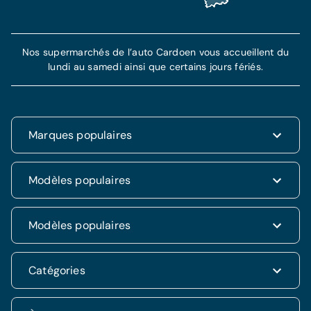
Nos supermarchés de l’auto Cardoen vous accueillent du
lundi au samedi ainsi que certains jours fériés.
Marques populaires
Renault
Modèles populaires
Fiat
Dacia
Renault Clio
Modèles populaires
Volkswagen
Dacia Duster
Hyundai
Fiat 500
Kia
Hyundai i20
Catégories
Hyundai Tucson
Nissan
Ford Kuga
Kia Rio
Mercedes
Jeep Renegade
Nissan Qashqai