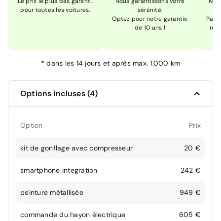
Le prix le plus bas garanti,
Nous garantissons votre
Nou
pour toutes les voitures.
sérénité.
Optez pour notre garantie
Pas s
de 10 ans !
réc
*
dans les 14 jours et après max. 1.000 km
Options incluses (4)
Option
Prix
kit de gonflage avec compresseur
20 €
smartphone integration
242 €
peinture métallisée
949 €
commande du hayon électrique
605 €