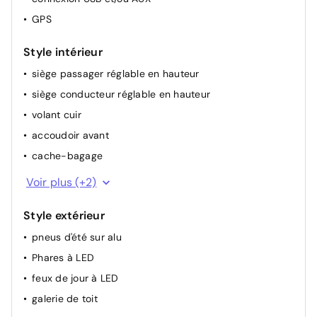
GPS
climatisation (automatique)
siège chauffant avant
Style intérieur
siège passager réglable en hauteur
siège conducteur réglable en hauteur
volant cuir
accoudoir avant
cache-bagage
7 places
Voir plus (+2)
siège arrière divisable
Style extérieur
pneus d'été sur alu
Phares à LED
feux de jour à LED
galerie de toit