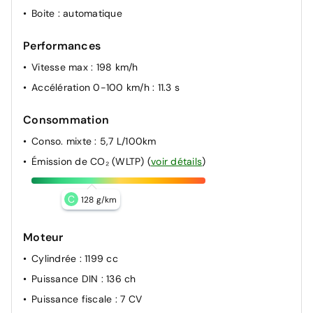
Boite
: automatique
Performances
Vitesse max
: 198 km/h
Accélération 0-100 km/h
: 11.3 s
Consommation
Conso. mixte
: 5,7 L/100km
Émission de CO₂ (WLTP)
(
voir détails
)
C
128 g/km
Moteur
Cylindrée
: 1199 cc
Puissance DIN
: 136 ch
Puissance fiscale
: 7 CV