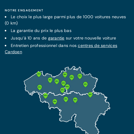
En savoir plus
Plus d'information
NOTRE ENGAGEMENT
Le choix le plus large parmi plus de 1000 voitures neuves
(0 km)
La
garantie
FORFAIT MENSUEL FIXE
du prix le plus bas
LA MEILLEURE PROTECTION
Contrat d'entretien Service +
Jusqu’à 10 ans de
garantie
sur votre nouvelle voiture
Assurance Omnium
79€/mois
Entretien professionnel dans nos
centres de services
Dès 105 €/mois
Cardoen
Garantie supplémentaire jusqu'à 10 ans
Cette assurance inclut l'assurance RC et garantit
Tous les frais de maintenance inclus
votre protection et indemnisation en cas de vol
Tous les frais de réparations techniques
et accident.
inclus
Assistance dépannage de 7 ans incluse
Plus d'information
En savoir plus