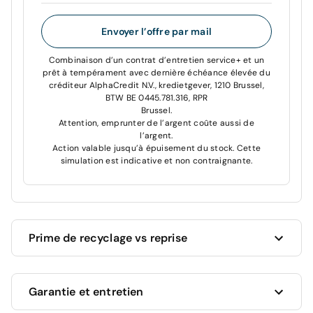
Envoyer l’offre par mail
Combinaison d’un contrat d’entretien service+ et un
prêt à tempérament avec dernière échéance élevée du
créditeur AlphaCredit N.V., kredietgever, 1210 Brussel,
BTW BE 0445.781.316, RPR
Brussel.
Attention, emprunter de l’argent coûte aussi de
l’argent.
Action valable jusqu’à épuisement du stock. Cette
simulation est indicative et non contraignante.
Prime de recyclage vs reprise
Cardoen vous donne toujours le meilleur prix pour
Garantie et entretien
votre voiture actuelle !