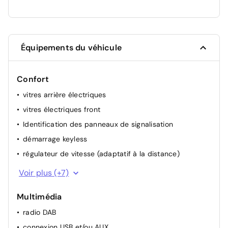
Équipements du véhicule
Confort
vitres arrière électriques
vitres électriques front
Identification des panneaux de signalisation
démarrage keyless
régulateur de vitesse (adaptatif à la distance)
volant chauffant
Voir plus (+7)
allumage automatique des phares
Multimédia
volant multifonctionel
radio DAB
rétroviseur(s) électr.
connexion USB et/ou AUX
régulateur de vitesse