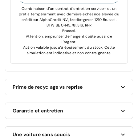
Combinaison d’un contrat d’entretien service+ et un
prêt à tempérament avec dernière échéance élevée du
créditeur AlphaCredit N.V., kredietgever, 1210 Brussel,
BTW BE 0445.781.316, RPR
Brussel.
Attention, emprunter de l’argent coûte aussi de
l’argent.
Action valable jusqu’à épuisement du stock. Cette
simulation est indicative et non contraignante.
Prime de recyclage vs reprise
Cardoen vous donne toujours le meilleur prix pour
Garantie et entretien
votre voiture actuelle !
Vous souhaitez revendre votre voiture actuelle ?
Nous vous proposons la valeur marchande la plus
Ce véhicule bénéficie d'une garantie complète de 12
élevée, en fonction de son âge, kilométrage et état.
Une voiture sans soucis