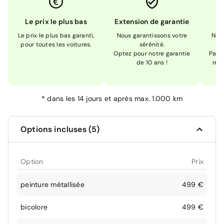
Le prix le plus bas
Extension de garantie
Le prix le plus bas garanti,
Nous garantissons votre
Nou
pour toutes les voitures.
sérénité.
Optez pour notre garantie
Pas s
de 10 ans !
réc
*
dans les 14 jours et après max. 1.000 km
Options incluses (5)
Option
Prix
peinture métallisée
499 €
bicolore
499 €