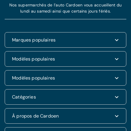
Nos supermarchés de l’auto Cardoen vous accueillent du
lundi au samedi ainsi que certains jours fériés.
Marques populaires
Renault
Modèles populaires
Fiat
Dacia
Renault Clio
Modèles populaires
Volkswagen
Dacia Duster
Hyundai
Fiat 500
Kia
Hyundai i20
Catégories
Hyundai Tucson
Nissan
Ford Kuga
Kia Rio
Mercedes
Jeep Renegade
Nissan Qashqai
SUV & 4x4
À propos de Cardoen
Opel
Volkswagen Golf VII
Mercedes CLA
Berline
Seat
Alfa Romeo Giulietta
Renault Captur
Break
Peugeot