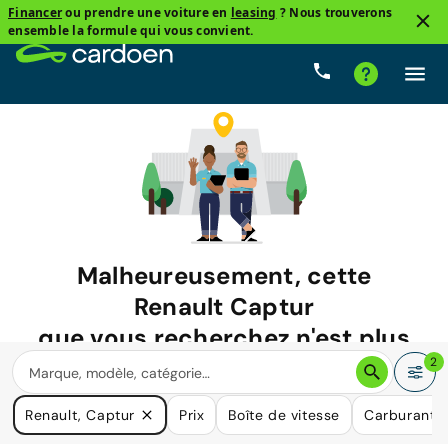
Financer
ou prendre une voiture en
leasing
? Nous trouverons
ensemble la formule qui vous convient.
Malheureusement, cette
Renault Captur
que vous recherchez n'est plus
disponible.
2
Nous avons de nombreuses voitures qui pourraient répondre
Renault, Captur
Prix
Boîte de vitesse
Carburant
à vos besoins.