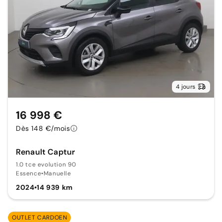
4 jours
16 998 €
Dès 148 €/mois
Renault Captur
1.0 tce evolution 90
Essence
•
Manuelle
2024
•
14 939 km
OUTLET CARDOEN