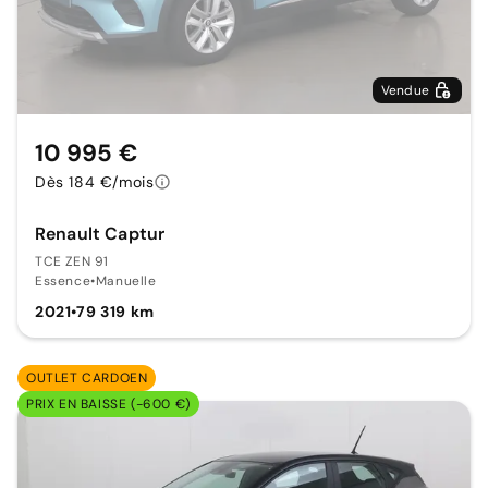
Vendue
10 995 €
Dès 184 €/mois
Renault Captur
TCE ZEN 91
Essence
•
Manuelle
2021
•
79 319 km
OUTLET CARDOEN
PRIX EN BAISSE (-600 €)