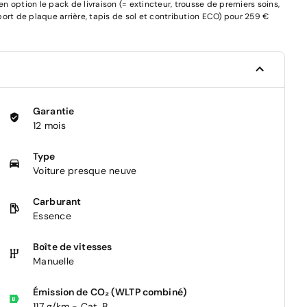
 option le pack de livraison (= extincteur, trousse de premiers soins,
pport de plaque arrière, tapis de sol et contribution ECO) pour 259 €
Garantie
12 mois
Type
Voiture presque neuve
Carburant
Essence
Boîte de vitesses
Manuelle
Émission de CO₂ (WLTP combiné)
117 g/km - Cat. B