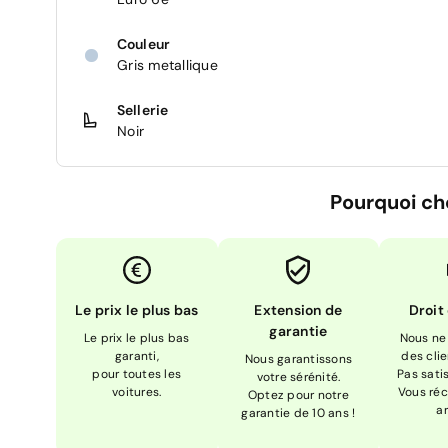
Couleur
Gris metallique
Sellerie
Noir
Pourquoi ch
Le prix le plus bas
Extension de
Droit
garantie
Le prix le plus bas
Nous ne
garanti,
des cli
Nous garantissons
pour toutes les
Pas sati
votre sérénité.
voitures.
Vous réc
Optez pour notre
a
garantie de 10 ans !