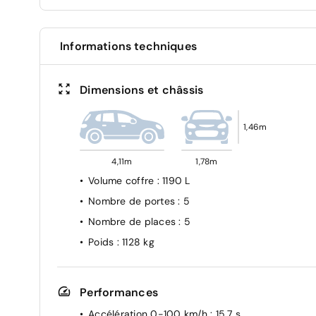
Informations techniques
Dimensions et châssis
1,46m
4,11m
1,78m
Volume coffre
: 1190 L
Nombre de portes
: 5
Nombre de places
: 5
Poids
: 1128 kg
Performances
Accélération 0-100 km/h
: 15.7 s