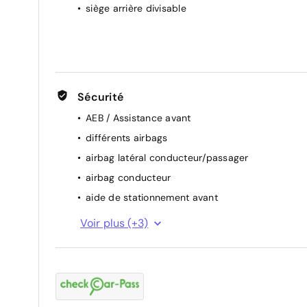
siège arrière divisable
Sécurité
AEB / Assistance avant
différents airbags
airbag latéral conducteur/passager
airbag conducteur
aide de stationnement avant
alerte franchissement de ligne
Voir plus (+3)
attention assist (capteur de fatigue)
airbag passager