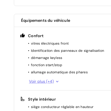
Équipements du véhicule
Confort
vitres électriques front
Identification des panneaux de signalisation
démarrage keyless
fonction start/stop
allumage automatique des phares
volant multifonctionel
Voir plus (+4)
rétroviseur(s) électr.
régulateur de vitesse
Style intérieur
climatisation (manuelle)
siège conducteur réglable en hauteur