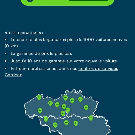
et les réparations de toutes marques
Cette assurance vous couvre en cas d'accident
causant des dommages à un tier.
Garantie supplémentaire jusqu'à 10 ans
En savoir plus
Plus d'information
NOTRE ENGAGEMENT
Le choix le plus large parmi plus de 1000 voitures neuves
(0 km)
La
garantie
du prix le plus bas
LA MEILLEURE PROTECTION
Jusqu’à 10 ans de
garantie
sur votre nouvelle voiture
Assurance Omnium
Entretien professionnel dans nos
centres de services
Dès 82 €/mois
Cardoen
Cette assurance inclut l'assurance RC et garantit
votre protection et indemnisation en cas de vol
et accident.
Plus d'information