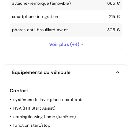
attache-remorque (amovible)
665 €
smartphone integration
215 €
phares anti-brouillard avant
305 €
peinture métallisée
715 €
Voir plus (+4)
climatisation (automatique)
364 €
GPS
1 650 €
Équipements du véhicule
aide de stationnement arrière
242 €
Confort
systèmes de lave-glace chauffants
HSA (Hill Start Assist)
coming/leaving home (lumières)
fonction start/stop