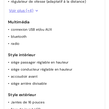
régulateur de vitesse (adaptatif à la distance)
allumage automatique des phares
Voir plus (+4)
volant multifonctionel
Multimédia
détecteur de pluie
connexion USB et/ou AUX
rétroviseur(s) électr.
bluetooth
radio
Style intérieur
siège passager réglable en hauteur
siège conducteur réglable en hauteur
accoudoir avant
siège arrière divisable
Style extérieur
Jantes de 16 pouces