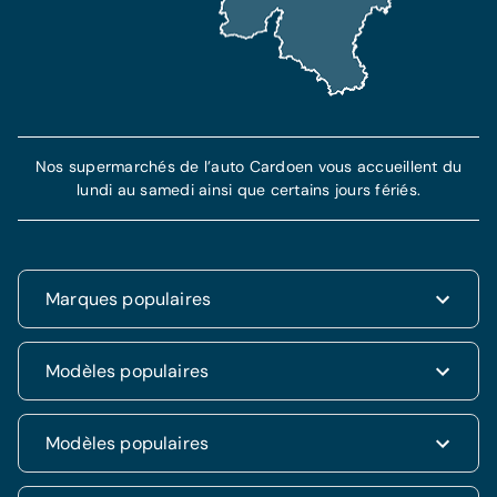
Nos supermarchés de l’auto Cardoen vous accueillent du
lundi au samedi ainsi que certains jours fériés.
Marques populaires
Renault
Modèles populaires
Fiat
Dacia
Renault Clio
Modèles populaires
Volkswagen
Dacia Duster
Hyundai
Fiat 500