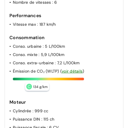
Nombre de vitesses
: 6
Performances
Vitesse max
: 187 km/h
Consommation
Conso. urbaine
: 5 L/100km
Conso. mixte
: 5,9 L/100km
Conso. extra-urbaine
: 7,2 L/100km
Émission de CO₂ (WLTP)
(
voir détails
)
C
134 g/km
Moteur
Cylindrée
: 999 cc
Puissance DIN
: 115 ch
Puissance fiscale
: 6 CV