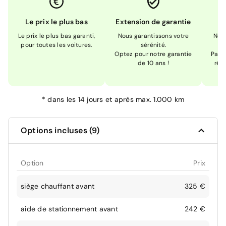
Le prix le plus bas
Extension de garantie
Le prix le plus bas garanti,
Nous garantissons votre
Nou
pour toutes les voitures.
sérénité.
Optez pour notre garantie
Pas s
de 10 ans !
réc
*
dans les 14 jours et après max. 1.000 km
Options incluses (9)
Option
Prix
siège chauffant avant
325 €
aide de stationnement avant
242 €