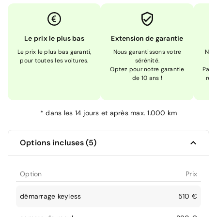
Le prix le plus bas
Extension de garantie
Le prix le plus bas garanti,
Nous garantissons votre
Nou
pour toutes les voitures.
sérénité.
Optez pour notre garantie
Pas s
de 10 ans !
réc
*
dans les 14 jours et après max. 1.000 km
Options incluses (5)
Option
Prix
démarrage keyless
510 €