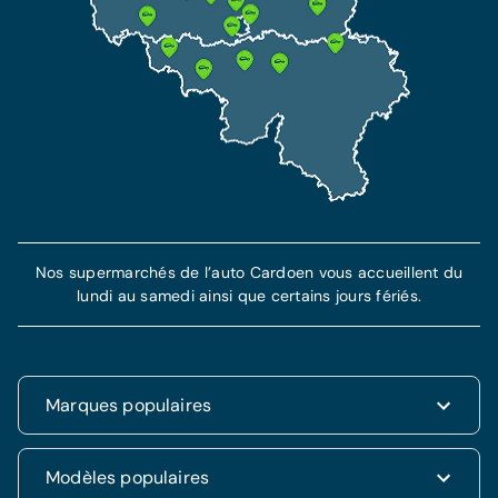
inclus
Assistance dépannage de 7 ans incluse
Plus d'information
En savoir plus
Nos supermarchés de l’auto Cardoen vous accueillent du
lundi au samedi ainsi que certains jours fériés.
Marques populaires
Renault
Modèles populaires