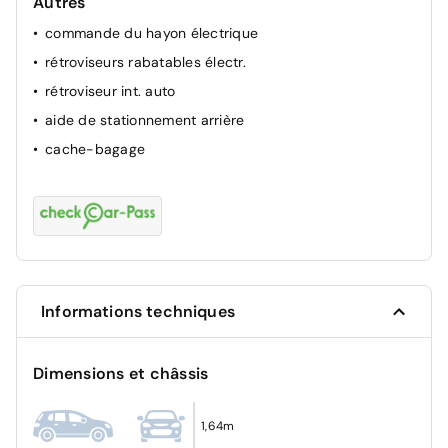
Autres
ESP
commande du hayon électrique
airbag passager
rétroviseurs rabatables électr.
ABS
rétroviseur int. auto
aide de stationnement arrière
cache-bagage
Informations techniques
Dimensions et châssis
1,64m