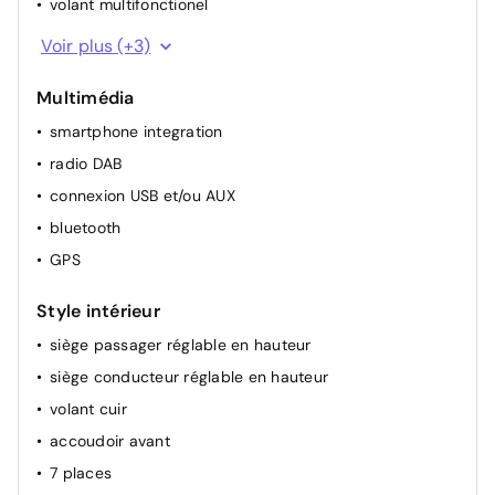
volant multifonctionel
détecteur de pluie
Voir plus (+3)
rétroviseur(s) électr.
Multimédia
climatisation (automatique)
smartphone integration
radio DAB
connexion USB et/ou AUX
bluetooth
GPS
Style intérieur
siège passager réglable en hauteur
siège conducteur réglable en hauteur
volant cuir
accoudoir avant
7 places