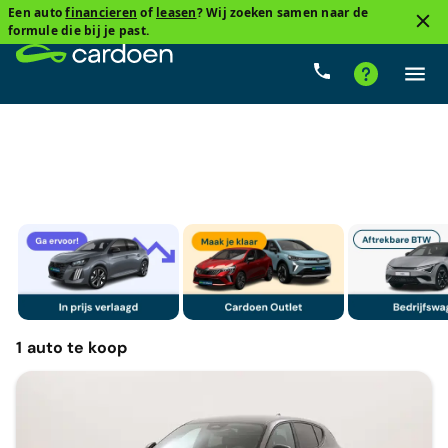
Een auto
financieren
of
leasen
? Wij zoeken samen naar de
4
formule die bij je past.
SUV
Alfa Romeo, Tonale
Mild hybride benzine
1
auto
te koop