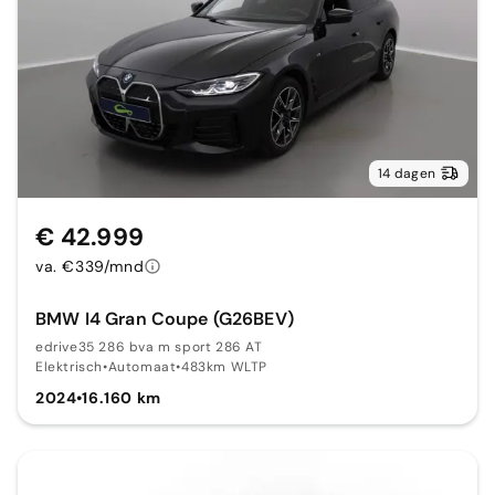
14 dagen
€ 42.999
va. €339/mnd
BMW I4 Gran Coupe (G26BEV)
edrive35 286 bva m sport 286 AT
Elektrisch
•
Automaat
•
483km WLTP
2024
•
16.160 km