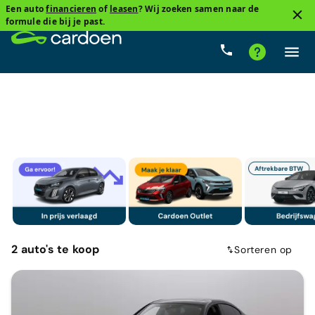
Een auto
financieren
of
leasen
? Wij zoeken samen naar de
3
formule die bij je past.
BMW, I4 Gran Coupe (G26BEV)
Elektrisch
Cardoe
2
auto's
te koop
Sorteren op