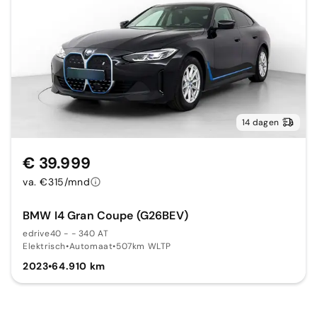
14 dagen
€ 39.999
va. €315/mnd
BMW I4 Gran Coupe (G26BEV)
edrive40 - - 340 AT
Elektrisch
•
Automaat
•
507km WLTP
2023
•
64.910 km