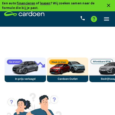
Een auto
financieren
of
leasen
? Wij zoeken samen naar de
3
formule die bij je past.
Citroen, C4 Spacetourer
Benzine
Cardoenprijs