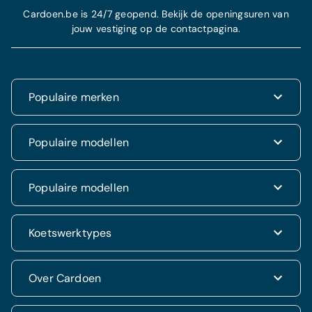
Cardoen.be is 24/7 geopend. Bekijk de openingsuren van
jouw vestiging op de contactpagina.
Populaire merken
Renault
Populaire modellen
Fiat
Dacia
Renault Clio
Populaire modellen
Volkswagen
Dacia Duster
Hyundai
Fiat 500
Kia
Hyundai i20
Koetswerktypes
Hyundai Tucson
Nissan
Ford Kuga
Kia Rio
Mercedes
Jeep Renegade
Nissan Qashqai
SUV & 4x4
Over Cardoen
Opel
Volkswagen Golf VII
Mercedes CLA
Berline
Seat
Alfa Romeo Giulietta
Renault Captur
Break