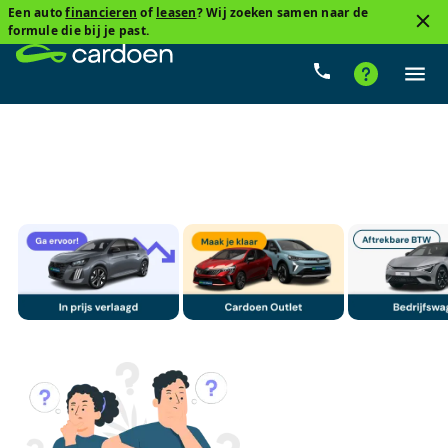
Een auto
financieren
of
leasen
? Wij zoeken samen naar de
3
formule die bij je past.
Citroen, E C3 Aircross
Elektrisch
Cardoenprijs