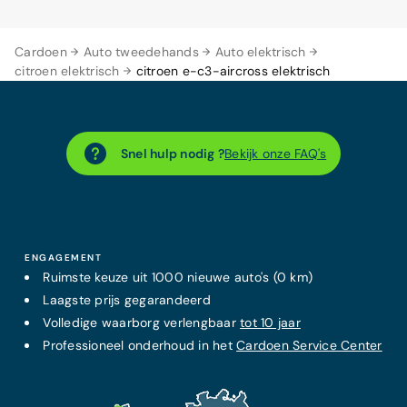
Cardoen
Auto tweedehands
Auto elektrisch
citroen elektrisch
citroen e-c3-aircross elektrisch
Snel hulp nodig ?
Bekijk onze FAQ's
ENGAGEMENT
Ruimste keuze uit 1000 nieuwe auto's (0 km)
Laagste prijs
gegarandeerd
Volledige waarborg verlengbaar
tot 10 jaar
Professioneel onderhoud in het
Cardoen Service Center