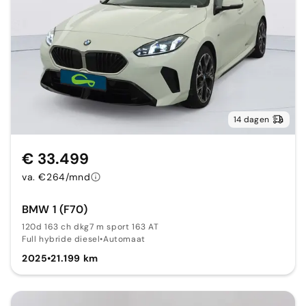
14 dagen
€ 33.499
va. €264/mnd
BMW 1 (F70)
120d 163 ch dkg7 m sport 163 AT
Full hybride diesel
•
Automaat
2025
•
21.199 km