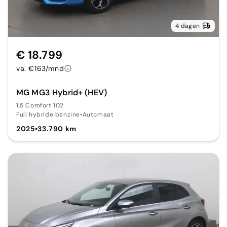
4 dagen
€ 18.799
va. €163/mnd
MG MG3 Hybrid+ (HEV)
1.5 Comfort 102
Full hybride benzine
•
Automaat
2025
•
33.790 km