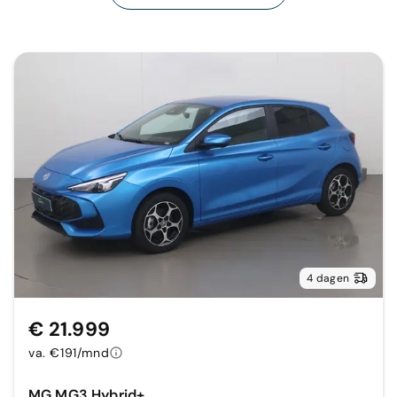
4 dagen
€ 21.999
va. €191/mnd
MG MG3 Hybrid+