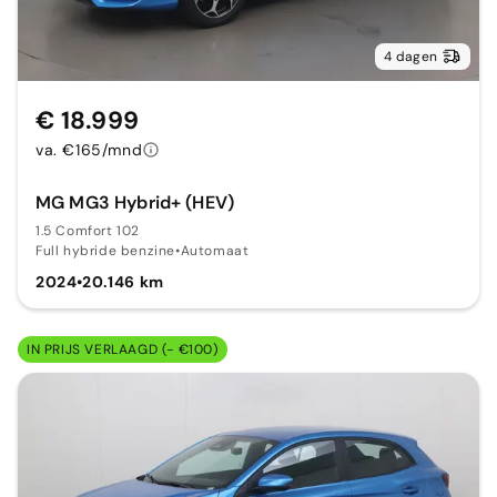
4 dagen
€ 18.999
va. €165/mnd
MG MG3 Hybrid+ (HEV)
1.5 Comfort 102
Full hybride benzine
•
Automaat
2024
•
20.146 km
IN PRIJS VERLAAGD (- €100)