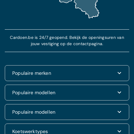
Cardoen.be is 24/7 geopend. Bekijk de openingsuren van
jouw vestiging op de contactpagina.
Populaire merken
Renault
Populaire modellen
Fiat
Dacia
Renault Clio
Populaire modellen
Volkswagen
Dacia Duster
Hyundai
Fiat 500
Kia
Hyundai i20
Koetswerktypes
Hyundai Tucson