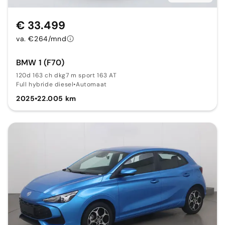
€ 33.499
va. €264/mnd
BMW 1 (F70)
120d 163 ch dkg7 m sport 163 AT
Full hybride diesel
•
Automaat
2025
•
22.005 km