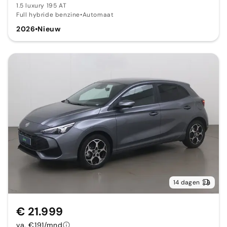
1.5 luxury 195 AT
Full hybride benzine
•
Automaat
2026
•
Nieuw
14 dagen
€ 21.999
va. €191/mnd