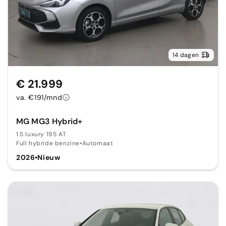
14 dagen
€ 21.999
va. €191/mnd
MG MG3 Hybrid+
1.5 luxury 195 AT
Full hybride benzine
•
Automaat
2026
•
Nieuw