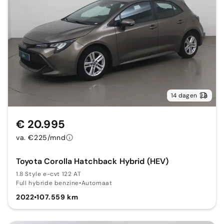
14 dagen
€ 20.995
va. €225/mnd
Toyota Corolla Hatchback Hybrid (HEV)
1.8 Style e-cvt 122 AT
Full hybride benzine
•
Automaat
2022
•
107.559 km