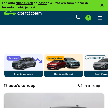
Een auto
financieren
of
leasen
? Wij zoeken samen naar de
2
formule die bij je past.
Compacte sedan
Full hybride
Cardoenprijs
Ty
17
auto's
te koop
Sorteren op