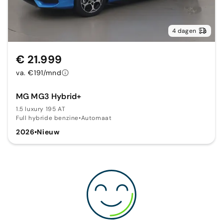
4 dagen
€ 21.999
va. €191/mnd
MG MG3 Hybrid+
1.5 luxury 195 AT
Full hybride benzine
•
Automaat
2026
•
Nieuw