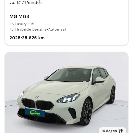
va. €174/mnd
MG MG3
1.5 Luxury 195
Full hybride benzine
•
Automaat
2025
•
25.625 km
14 dagen