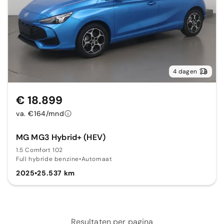
4 dagen
€ 18.899
va. €164/mnd
MG MG3 Hybrid+ (HEV)
1.5 Comfort 102
Full hybride benzine
•
Automaat
2025
•
25.537 km
Resultaten per pagina