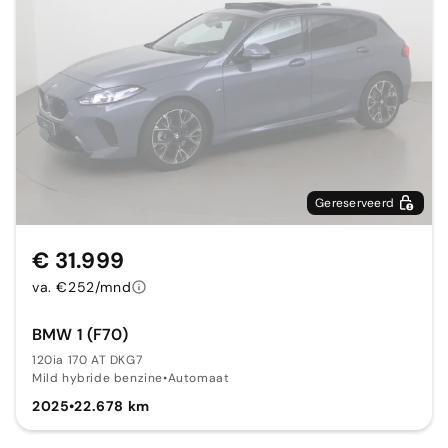
Gereserveerd
€ 31.999
va. €252/mnd
BMW 1 (F70)
120ia 170 AT DKG7
Mild hybride benzine
•
Automaat
2025
•
22.678 km