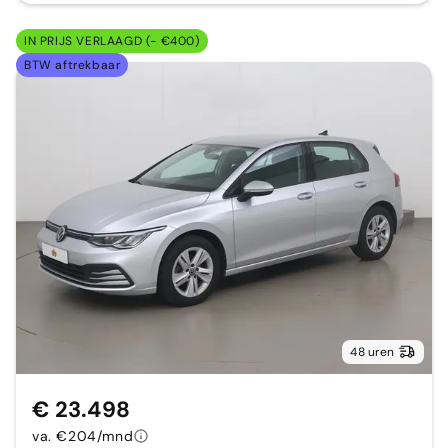
IN PRIJS VERLAAGD (- €400)
BTW aftrekbaar
48 uren
€ 23.498
va. €204/mnd