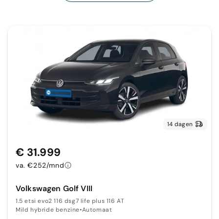
14 dagen
€ 31.999
va. €252/mnd
Volkswagen Golf VIII
1.5 etsi evo2 116 dsg7 life plus 116 AT
Mild hybride benzine
•
Automaat