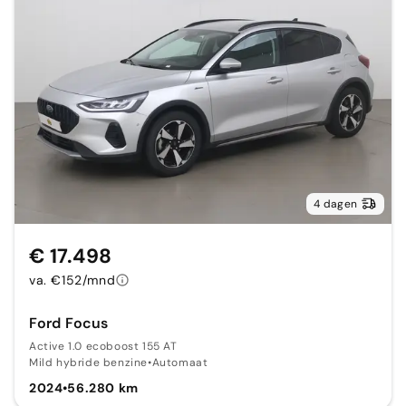
4 dagen
€ 17.498
va. €152/mnd
Ford Focus
Active 1.0 ecoboost 155 AT
Mild hybride benzine
•
Automaat
2024
•
56.280 km