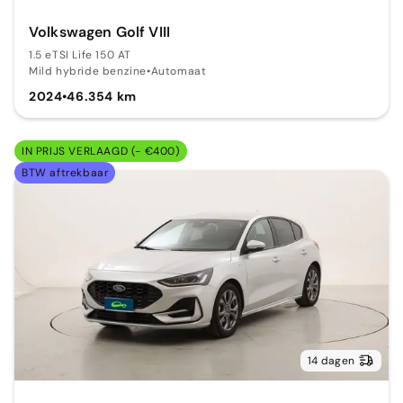
Volkswagen Golf VIII
1.5 eTSI Life 150 AT
Mild hybride benzine
•
Automaat
2024
•
46.354 km
IN PRIJS VERLAAGD (- €400)
BTW aftrekbaar
14 dagen