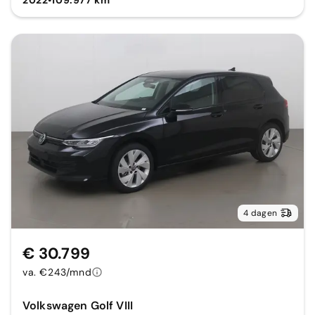
2022
•
109.977 km
4 dagen
€ 30.799
va. €243/mnd
Volkswagen Golf VIII