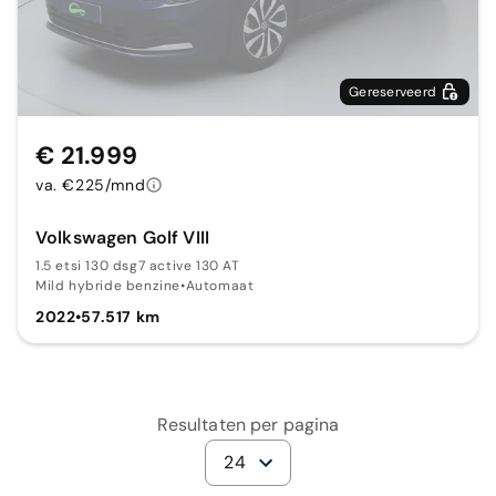
Gereserveerd
€ 21.999
va. €225/mnd
Volkswagen Golf VIII
1.5 etsi 130 dsg7 active 130 AT
Mild hybride benzine
•
Automaat
2022
•
57.517 km
Resultaten per pagina
24