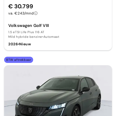
€ 30.799
va. €243/mnd
Volkswagen Golf VIII
1.5 eTSI Life Plus 116 AT
Mild hybride benzine
•
Automaat
2026
•
Nieuw
BTW aftrekbaar