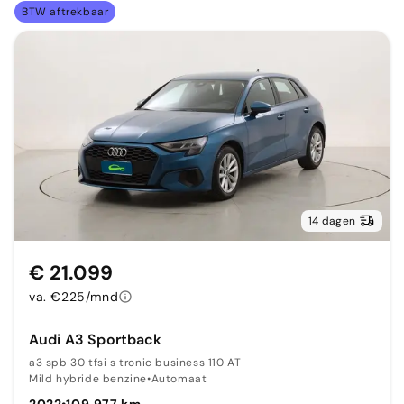
BTW aftrekbaar
14 dagen
€ 21.099
va. €225/mnd
Audi A3 Sportback
a3 spb 30 tfsi s tronic business 110 AT
Mild hybride benzine
•
Automaat