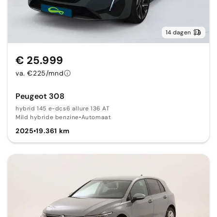
14 dagen
€ 25.999
va. €225/mnd
Peugeot 308
hybrid 145 e-dcs6 allure 136 AT
Mild hybride benzine
•
Automaat
2025
•
19.361 km