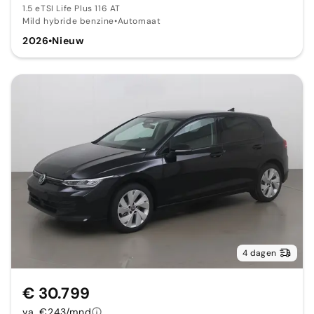
1.5 eTSI Life Plus 116 AT
Mild hybride benzine
•
Automaat
2026
•
Nieuw
4 dagen
€ 30.799
va. €243/mnd