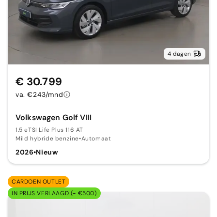
4 dagen
€ 30.799
va. €243/mnd
Volkswagen Golf VIII
1.5 eTSI Life Plus 116 AT
Mild hybride benzine
•
Automaat
2026
•
Nieuw
CARDOEN OUTLET
IN PRIJS VERLAAGD (- €500)