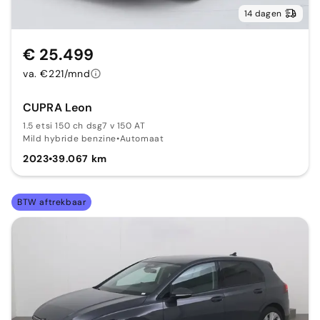
14 dagen
€ 25.499
va. €221/mnd
CUPRA Leon
1.5 etsi 150 ch dsg7 v 150 AT
Mild hybride benzine
•
Automaat
2023
•
39.067 km
BTW aftrekbaar