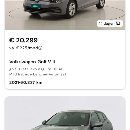
14 dagen
€ 20.299
va. €225/mnd
Volkswagen Golf VIII
golf 1.0 etsi evo dsg life 110 AT
Mild hybride benzine
•
Automaat
2021
•
60.837 km