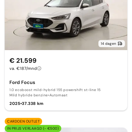
14 dagen
€ 21.599
va. €187/mnd
Ford Focus
1.0 ecoboost mild-hybrid 155 powershift st-line 15
Mild hybride benzine
•
Automaat
2025
•
37.338 km
CARDOEN OUTLET
IN PRIJS VERLAAGD (- €500)