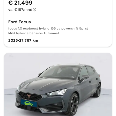
€ 21.499
va. €187/mnd
Ford Focus
focus 1.0 ecoboost hybrid 155 cv powershift 5p. st
Mild hybride benzine
•
Automaat
2025
•
27.757 km