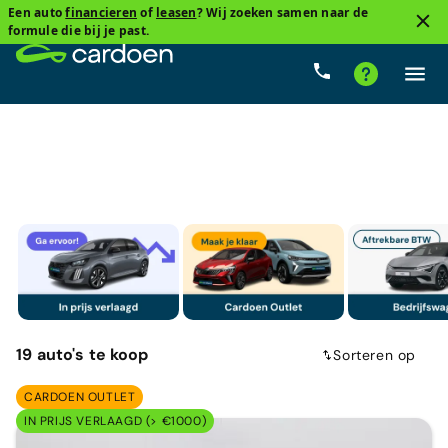
Een auto
financieren
of
leasen
? Wij zoeken samen naar de
2
formule die bij je past.
Compacte sedan
Mild hybride
Cardoenprijs
T
19
auto's
te koop
Sorteren op
CARDOEN OUTLET
IN PRIJS VERLAAGD (> €1000)