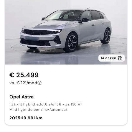
14 dagen
€ 25.499
va. €221/mnd
Opel Astra
1.2t xht hybrid edct6 s/s 136 - gs 136 AT
Mild hybride benzine
•
Automaat
2025
•
19.991 km