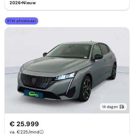
2026
•
Nieuw
BTW aftrekbaar
14 dagen
€ 25.999
va. €225/mnd