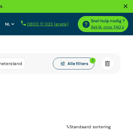
t.
Snel hulp nodig ?
0800 17 023 (gratis)
Bekijk onze FAQ's
1
Alle filters
meterstand
Standaard sortering