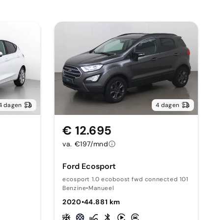
4 dagen
4 dagen
€ 12.695
va. €197/mnd
Ford Ecosport
ecosport 1.0 ecoboost fwd connected 101
Benzine
•
Manueel
2020
•
44.881 km