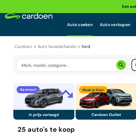
Een au
Auto zoeken
Auto verkopen
Cardoen
Auto tweedehands
ford
25
auto's
te koop