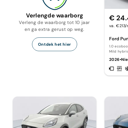
Verlengde waarborg
€ 24
Verleng de waarborg tot 10 jaar
va. €213
en ga extra gerust op weg.
Ford Pu
Ontdek het hier
1.0 ecoboo
Mild hybri
2026
•
Ni