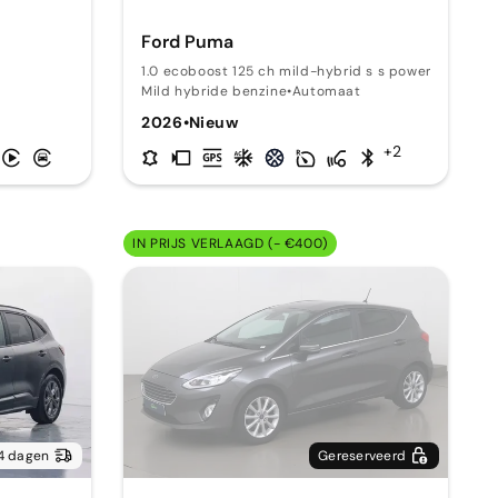
Ford Puma
1.0 ecoboost 125 ch mild-hybrid s s powershift st-
Mild hybride benzine
•
Automaat
2026
•
Nieuw
+2
IN PRIJS VERLAAGD (- €400)
4 dagen
Gereserveerd