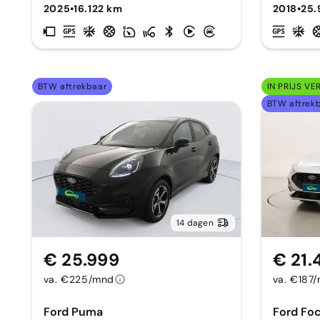
2025
•
16.122 km
2018
•
25.
BTW aftrekbaar
IN PRIJS VE
BTW aftrek
14 dagen
€ 25.999
€ 21.
va. €225/mnd
va. €187
Ford Puma
Ford Fo