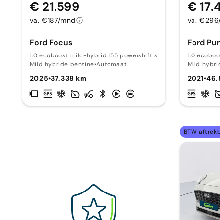
€ 21.599
€ 17.
va. €187/mnd
va. €296
Ford Focus
Ford Pu
1.0 ecoboost mild-hybrid 155 powershift st-line 15
1.0 ecoboo
Mild hybride benzine
•
Automaat
Mild hybri
2025
•
37.338 km
2021
•
46.
BTW aftrek