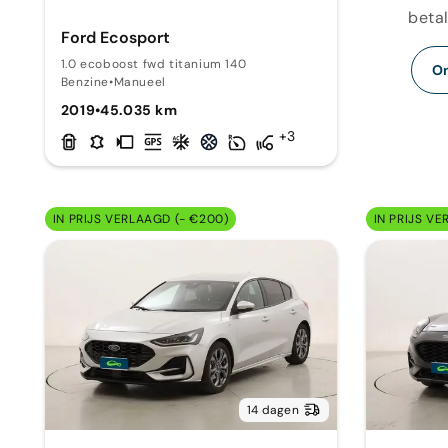
betal
Ford Ecosport
1.0 ecoboost fwd titanium 140
On
Benzine
•
Manueel
2019
•
45.035 km
+3
IN PRIJS VERLAAGD (- €200)
IN PRIJS VE
14 dagen