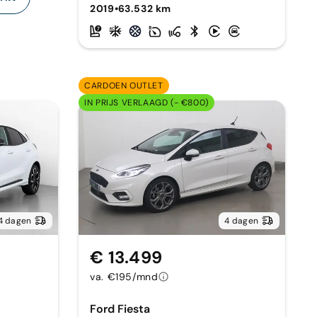
2019
•
63.532 km
CARDOEN OUTLET
IN PRIJS VERLAAGD (- €800)
4 dagen
4 dagen
€ 13.499
va. €195/mnd
Ford Fiesta