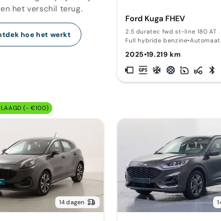
en het verschil terug.
Ford Kuga FHEV
2.5 duratec fwd st-line 180 AT
tdek hoe het werkt
Full hybride benzine
•
Automaat
2025
•
19.219 km
RLAAGD (- €100)
14 dagen
1