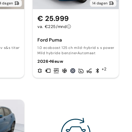
4 dagen
14 dagen
€ 25.999
va. €225/mnd
Ford Puma
v s&s titanium 125
1.0 ecoboost 125 ch mild-hybrid s s powershift st-
Mild hybride benzine
•
Automaat
2026
•
Nieuw
+2