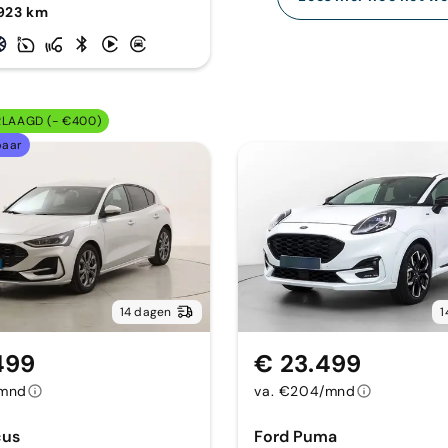
923 km
RLAAGD (- €400)
baar
14 dagen
1
499
€ 23.499
/mnd
va. €204/mnd
cus
Ford Puma