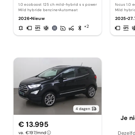
1.0 ecoboost 125 ch mild-hybrid s s powershift st-
focus 1.0 
Mild hybride benzine
•
Automaat
Mild hybri
2026
•
Nieuw
2025
•
27
+2
4 dagen
Je n
€ 13.995
Dezelfd
va. €197/mnd