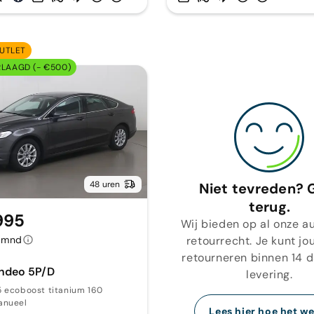
UTLET
RLAAGD (- €500)
48 uren
Niet tevreden? 
terug.
995
Wij bieden op al onze au
retourrecht. Je kunt jo
/mnd
retourneren binnen 14 
ndeo 5P/D
levering.
5 ecoboost titanium 160
anueel
Lees hier hoe het we