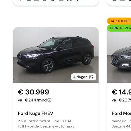
CARDOEN O
IN PRIJS VE
4 dagen
€ 30.999
€ 14.
va. €244/mnd
va. €207
Ford Kuga FHEV
Ford Mo
2.5 duratec fwd st-line 180 AT
mondeo 1.
Full hybride benzine
•
Automaat
Benzine
•
M