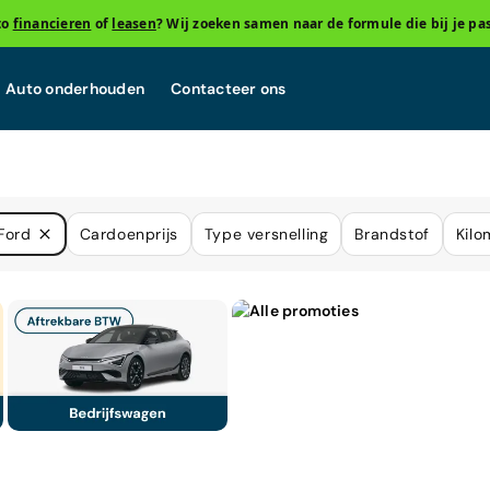
to
financieren
of
leasen
? Wij zoeken samen naar de formule die bij je pas
Auto onderhouden
Contacteer ons
Ford
Cardoenprijs
Type versnelling
Brandstof
Kilo