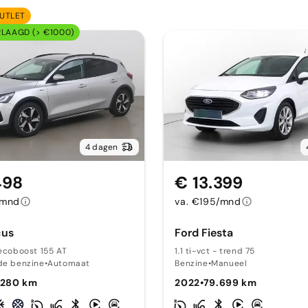
UTLET
RLAAGD (> €1000)
4 dagen
498
€ 13.399
/mnd
va. €195/mnd
cus
Ford Fiesta
 ecoboost 155 AT
1.1 ti-vct - trend 75
de benzine
•
Automaat
Benzine
•
Manueel
.280 km
2022
•
79.699 km