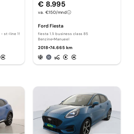
€ 8.995
va. €150/mnd
Ford Fiesta
 - st-line 191 AT
fiesta 1.1i business class 85
Benzine
•
Manueel
2018
•
74.665 km