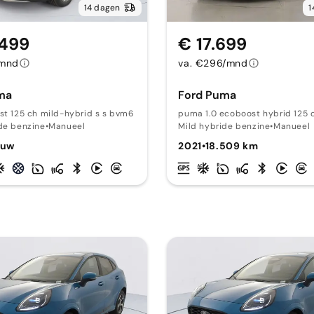
14 dagen
1
.499
€ 17.699
/mnd
va. €296/mnd
ma
Ford Puma
st 125 ch mild-hybrid s s bvm6 titanium
puma 1.0 ecoboost hybrid 125 c
de benzine
•
Manueel
Mild hybride benzine
•
Manueel
euw
2021
•
18.509 km