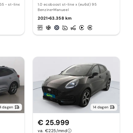
5 - st-line x 155
1.0 ecoboost st-line x (eu6d) 95
Benzine
•
Manueel
2021
•
63.358 km
4 dagen
14 dagen
€ 25.999
va. €225/mnd