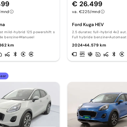
499
€ 26.499
/mnd
va. €225/mnd
ma
Ford Kuga HEV
st mild-hybrid 125 powershift st-line 12
2.5 duratec full-hybrid 4x2 aut.
de benzine
•
Manueel
Full hybride benzine
•
Automaat
862 km
2024
•
44.579 km
baar