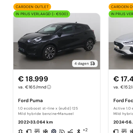
CARDOEN OUTLET
CARDOEN O
IN PRIJS VERLAAGD (- €500)
IN PRIJS VE
4 dagen
€ 18.999
€ 17.
va. €165/mnd
va. €152
Ford Puma
Ford Fo
1.0 ecoboost st-line x (eu6d) 125
Active 1.0
Mild hybride benzine
•
Manueel
Mild hybri
2022
•
33.064 km
2024
•
56
+2