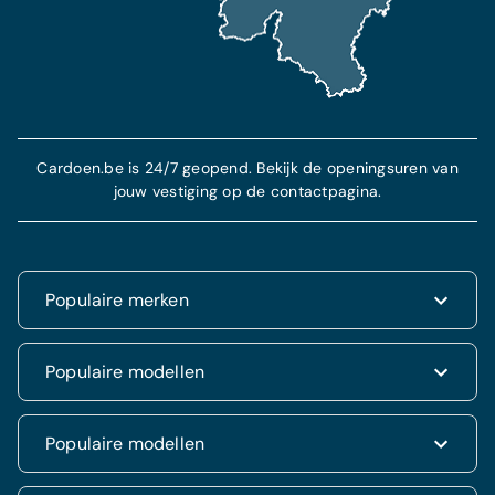
Cardoen.be is 24/7 geopend. Bekijk de openingsuren van
jouw vestiging op de contactpagina.
Populaire merken
Renault
Populaire modellen
Fiat
Dacia
Renault Clio
Populaire modellen
Volkswagen
Dacia Duster
Hyundai
Fiat 500