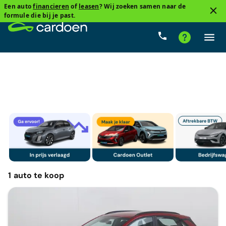
Een auto
financieren
of
leasen
? Wij zoeken samen naar de
2
formule die bij je past.
Hyundai, Kona
Cardoenprijs
Type versnelling
Bra
1
auto
te koop