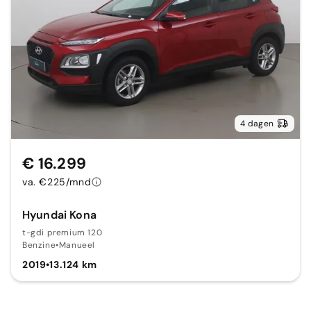
4 dagen
€ 16.299
va. €225/mnd
Hyundai Kona
t-gdi premium 120
Benzine
•
Manueel
2019
•
13.124 km