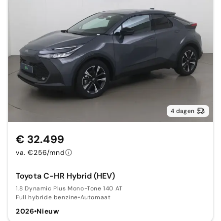
4 dagen
€ 32.499
va. €256/mnd
Toyota C-HR Hybrid (HEV)
1.8 Dynamic Plus Mono-Tone 140 AT
Full hybride benzine
•
Automaat
2026
•
Nieuw