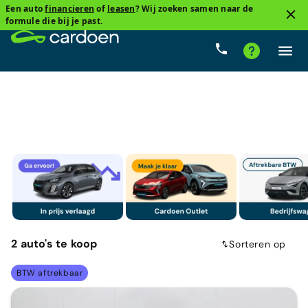
Een auto
financieren
of
leasen
? Wij zoeken samen naar de
3
formule die bij je past.
Toyota, C-HR Hybrid (HEV)
Van 0 km tot 10.000 km
2
auto's
te koop
Sorteren op
BTW aftrekbaar